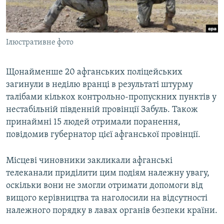
ВІДЕОУРОКИ «ELIFBE»
Русский
СВІДЧЕННЯ ОКУПАЦІЇ
Qırımtatar
Ілюстративне фото
УКРАЇНСЬКА ПРОБЛЕМА КРИМУ
ДОЛУЧАЙСЯ!
ІНФОГРАФІКА
Щонайменше 20 афганських поліцейських
загинули в неділю вранці в результаті штурму
талібами кількох контрольно-пропускних пунктів у
Усі сайти RFE/RL
нестабільній південній провінції Забуль. Також
принаймні 15 людей отримали поранення,
повідомив губернатор цієї афганської провінції.
Місцеві чиновники закликали афганські
телеканали приділити цим подіям належну увагу,
оскільки вони не змогли отримати допомоги від
вищого керівництва та наголосили на відсутності
належного порядку в лавах органів безпеки країни.