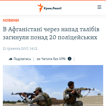
Доступність
посилання
Перейти
НОВИНИ
до
НОВИНИ
В Афганістані через напад талібів
основного
ВОДА.КРИМ
матеріалу
загинули понад 20 поліцейських
ВІДЕО ТА ФОТО
Перейти
до
21 травень 2017, 14:12
ПОЛІТИКА
основної
БЛОГИ
Поділитись
Читати без VPN
навігації
Перейти
ПОГЛЯД
до
ІНТЕРВ'Ю
пошуку
ВСЕ ЗА ДЕНЬ
СПЕЦПРОЕКТИ
ЯК ОБІЙТИ БЛОКУВАННЯ
ДЕПОРТАЦІЯ