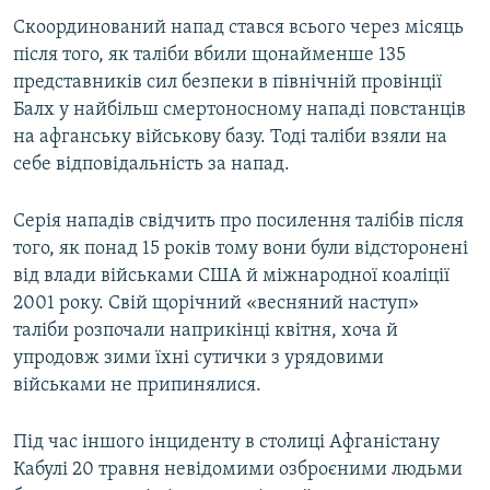
Скоординований напад стався всього через місяць
після того, як таліби вбили щонайменше 135
представників сил безпеки в північній провінції
Балх у найбільш смертоносному нападі повстанців
на афганську військову базу. Тоді таліби взяли на
себе відповідальність за напад.
Серія нападів свідчить про посилення талібів після
того, як понад 15 років тому вони були відсторонені
від влади військами США й міжнародної коаліції
2001 року. Свій щорічний «весняний наступ»
таліби розпочали наприкінці квітня, хоча й
упродовж зими їхні сутички з урядовими
військами не припинялися.
Під час іншого інциденту в столиці Афганістану
Кабулі 20 травня невідомими озброєними людьми