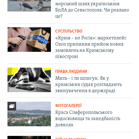
морський шлях українським
БпЛА до Севастополя. Чи реально
це?
СУСПІЛЬСТВО
«Крим – не Росія»: маркетплейс
Ozon припинив прийом нових
замовлень на Кримському
півострові
ПРАВА ЛЮДИНИ
Мить – і ти шпигун. Як у
кримських судах розглядають
звинувачення в держзраді
ФОТОГАЛЕРЕЇ
Краса Сімферопольського
водосховища та занедбаність
довкола