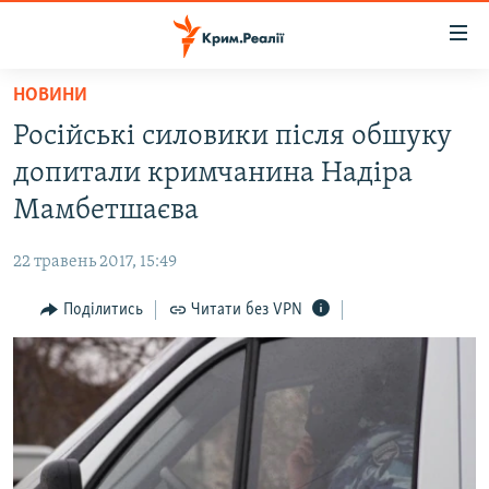
Доступність
посилання
Перейти
НОВИНИ
до
НОВИНИ
Російські силовики після обшуку
основного
ВОДА.КРИМ
матеріалу
допитали кримчанина Надіра
ВІДЕО ТА ФОТО
Перейти
Мамбетшаєва
до
ПОЛІТИКА
основної
22 травень 2017, 15:49
БЛОГИ
навігації
Перейти
Поділитись
Читати без VPN
ПОГЛЯД
до
ІНТЕРВ'Ю
пошуку
ВСЕ ЗА ДЕНЬ
СПЕЦПРОЕКТИ
ЯК ОБІЙТИ БЛОКУВАННЯ
ДЕПОРТАЦІЯ