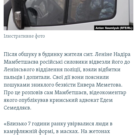
ВІДЕОУРОКИ «ELIFBE»
Русский
СВІДЧЕННЯ ОКУПАЦІЇ
Qırımtatar
УКРАЇНСЬКА ПРОБЛЕМА КРИМУ
Ілюстративне фото
ДОЛУЧАЙСЯ!
ІНФОГРАФІКА
Після обшуку в будинку жителя смт. Леніне Надіра
Мамбетшаєва російські силовики відвезли його до
Усі сайти RFE/RL
Ленінського відділення поліції, взяли відбитки
пальців і допитали. Свої дії вони пояснили
пошуками зниклого безвісти Енвера Меметова.
Про це розповів сам Мамбетшаєв, відеокоментар
якого опублікував кримський адвокат Едем
Семедляєв.
«Близько 7 години ранку увірвалися люди в
камуфляжній формі, в масках. На жетонах