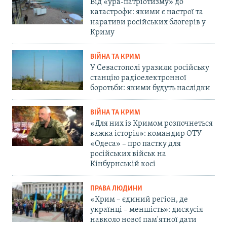
Від «ура-патріотизму» до
катастрофи: якими є настрої та
наративи російських блогерів у
Криму
ВІЙНА ТА КРИМ
У Севастополі уразили російську
станцію радіоелектронної
боротьби: якими будуть наслідки
ВІЙНА ТА КРИМ
«Для них із Кримом розпочнеться
важка історія»: командир ОТУ
«Одеса» – про пастку для
російських військ на
Кінбурнській косі
ПРАВА ЛЮДИНИ
«Крим – єдиний регіон, де
українці – меншість»: дискусія
навколо нової пам'ятної дати