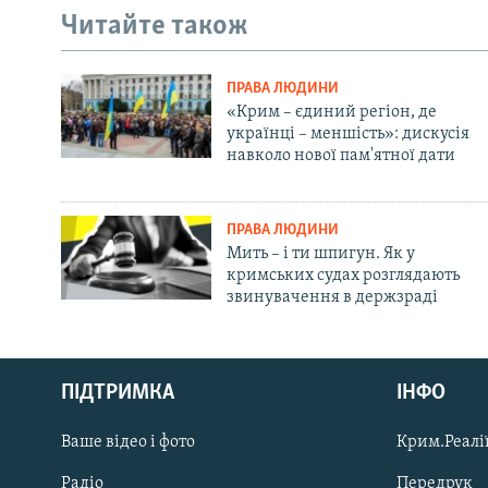
Читайте також
ПРАВА ЛЮДИНИ
«Крим – єдиний регіон, де
українці – меншість»: дискусія
навколо нової пам'ятної дати
ПРАВА ЛЮДИНИ
Мить – і ти шпигун. Як у
кримських судах розглядають
звинувачення в держзраді
Русский
ПІДТРИМКА
ІНФО
Qırımtatar
Ваше відео і фото
Крим.Реалії
ДОЛУЧАЙСЯ!
Радіо
Передрук