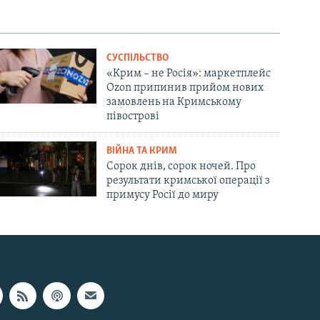
СУСПІЛЬСТВО
«Крим – не Росія»: маркетплейс
Ozon припинив прийом нових
замовлень на Кримському
півострові
ВІЙНА ТА КРИМ
Сорок днів, сорок ночей. Про
результати кримської операції з
примусу Росії до миру