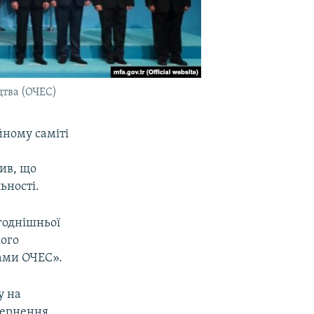
цтва (ОЧЕС)
йному саміті
мив, що
ьності.
огоднішньої
ного
нами ОЧЕС».
у на
вернення