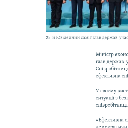
25-й Ювілейний саміт глав держав-уча
Міністр еконо
глав держав-
Співробітницт
ефективна спі
У своєму вист
ситуації з бе
співробітниц
«Ефективна сп
демократични