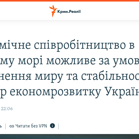
мічне співробітництво в
му морі можливе за умо
нення миру та стабільнос
тр економрозвитку Украї
 22:06
ь
Читати без VPN