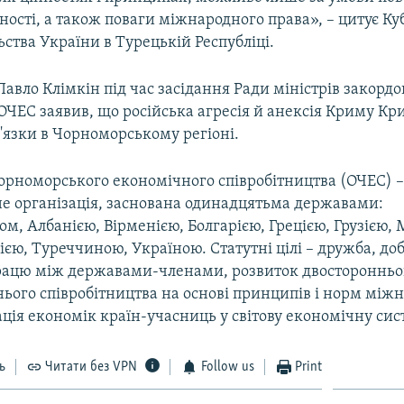
ьності, а також поваги міжнародного права», – цитує Ку
ства України в Турецькій Республіці.
авло Клімкін під час засідання Ради міністрів закорд
 ОЧЕС заявив, що російська агресія й анексія Криму К
'язки в Чорноморському регіоні.
чорноморського економічного співробітництва (ОЧЕС) 
не організація, заснована одинадцятьма державами:
, Албанією, Вірменією, Болгарією, Грецією, Грузією,
ією, Туреччиною, Україною. Статутні цілі – дружба, доб
впрацю між державами-членами, розвиток двосторонньо
нього співробітництва на основі принципів і норм між
ація економік країн-учасниць у світову економічну сис
ь
Читати без VPN
Follow us
Print