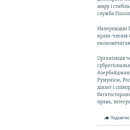
миру і стабіл
служба Посоль
Напередодні П
країн-членів
економічні зв
Організація 
субрегіональ
Азербайджаном
Румунією, Рос
діалог і спі
багатосторон
права, інтегр
Поділитис