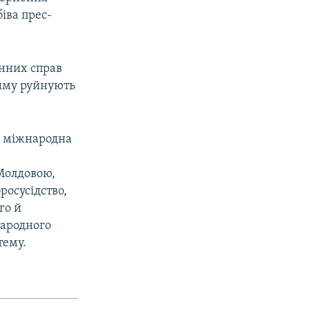
біва прес-
онних справ
риму руйнують
– міжнародна
 Молдовою,
росусідство,
го й
народного
тему.