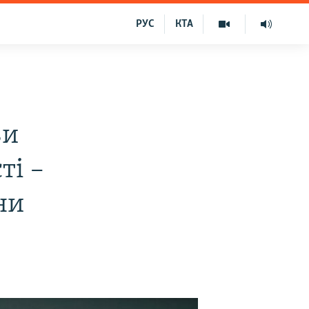
РУС
КТА
ви
ті –
ни