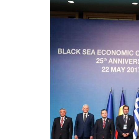
ВІДЕОУРОКИ «ELIFBE»
СВІДЧЕННЯ ОКУПАЦІЇ
УКРАЇНСЬКА ПРОБЛЕМА КРИМУ
ІНФОГРАФІКА