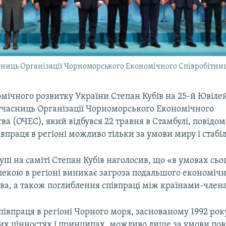
сниць Організації Чорноморського Економічного Співробітни
мічного розвитку України Степан Кубів на 25-й Ювіле
учасниць Організації Чорноморського Економічного
ва (ОЧЕС), який відбувся 22 травня в Стамбулі, повідо
впраця в регіоні можливо тільки за умови миру і стабіл
упі на саміті Степан Кубів наголосив, що «в умовах сь
зпекою в регіоні виникає загроза подальшого економіч
тва, а також поглиблення співпраці між країнами-чле
івпраця в регіоні Чорного моря, заснованому 1992 рок
х цінностях і принципах, можливо лише за умови по