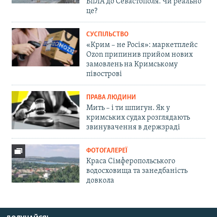
БпЛА до Севастополя. Чи реально
це?
СУСПІЛЬСТВО
«Крим – не Росія»: маркетплейс
Ozon припинив прийом нових
замовлень на Кримському
півострові
ПРАВА ЛЮДИНИ
Мить – і ти шпигун. Як у
кримських судах розглядають
звинувачення в держзраді
ФОТОГАЛЕРЕЇ
Краса Сімферопольського
водосховища та занедбаність
довкола