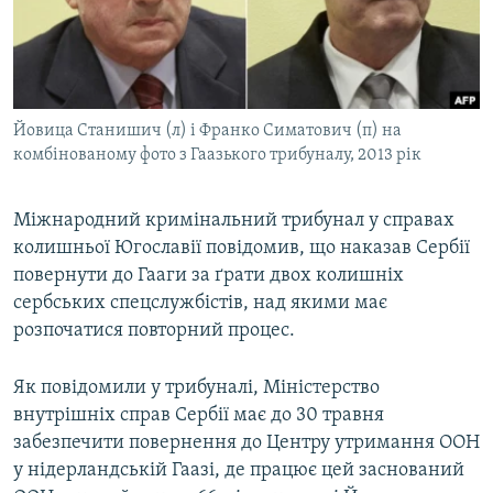
ВІДЕОУРОКИ «ELIFBE»
Русский
СВІДЧЕННЯ ОКУПАЦІЇ
Qırımtatar
УКРАЇНСЬКА ПРОБЛЕМА КРИМУ
Йовица Станишич (л) і Франко Симатович (п) на
ДОЛУЧАЙСЯ!
ІНФОГРАФІКА
комбінованому фото з Гаазького трибуналу, 2013 рік
Міжнародний кримінальний трибунал у справах
Усі сайти RFE/RL
колишньої Югославії повідомив, що наказав Сербії
повернути до Гааги за ґрати двох колишніх
сербських спецслужбістів, над якими має
розпочатися повторний процес.
Як повідомили у трибуналі, Міністерство
внутрішніх справ Сербії має до 30 травня
забезпечити повернення до Центру утримання ООН
у нідерландській Гаазі, де працює цей заснований