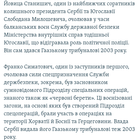
Йовица Станишич, один із найближчих соратників
колишнього президента Сербії та Югославії
Слободана Милошевича, очолював у часи
балканських воєн Службу державної безпеки
Міністерства внутрішніх справ тодішньої
Югославії, що відігравала роль політичної поліції.
Він сам здався Гаазькому трибуналові 2003 року.
Франко Симатович, один із заступників першого,
очолював сили спецпризначення Служби
держбезпеки, зокрема, був засновником
сумновідомого Підрозділу спеціальних операцій,
знаного також як «червоні берети». Ці воєнізовані
загони, на основі яких був створений Підрозділ
спецоперацій, брали участь в операціях на
території Хорватії й Боснії та Герцеговини. Влада
Сербії видала його Гаазькому трибуналові теж 2003
року.