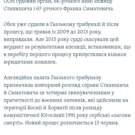
ООН судовий орган, 66-річного нині Йовицу
Станишича і 67-річного Франка Симатовича.
Обох уже судили в Гаазькому трибуналі й після
процесу, що тривав із 2009 до 2013 року,
виправдали. Але 2015 року судді скасували цей
вердикт за результатами апеляції, встановивши, що
в перебігу першого процесу припустилися кількох
юридичних помилок.
Апеляційна палата Гаазького трибуналу
призначила повторний розгляд справи Станишича
й Симатовича за чотирма звинуваченнями у
причетності до воєнних злочинів, які здійснили на
території Боснії й Хорватії після розпаду
комуністичної Югославії 1991 року сербські «загони
смерті». Новий процес розпочнеться 13 червня.