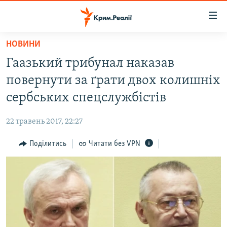
Доступність
посилання
Перейти
НОВИНИ
до
НОВИНИ
Гаазький трибунал наказав
основного
ВОДА.КРИМ
матеріалу
повернути за ґрати двох колишніх
ВІДЕО ТА ФОТО
Перейти
сербських спецслужбістів
до
ПОЛІТИКА
основної
22 травень 2017, 22:27
БЛОГИ
навігації
Перейти
Поділитись
Читати без VPN
ПОГЛЯД
до
ІНТЕРВ'Ю
пошуку
ВСЕ ЗА ДЕНЬ
СПЕЦПРОЕКТИ
ЯК ОБІЙТИ БЛОКУВАННЯ
ДЕПОРТАЦІЯ