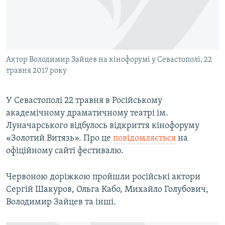
ВІДЕОУРОКИ «ELIFBE»
Русский
СВІДЧЕННЯ ОКУПАЦІЇ
Qırımtatar
УКРАЇНСЬКА ПРОБЛЕМА КРИМУ
Актор Володимир Зайцев на кінофорумі у Севастополі, 22
ДОЛУЧАЙСЯ!
ІНФОГРАФІКА
травня 2017 року
У Севастополі 22 травня в Російському
Усі сайти RFE/RL
академічному драматичному театрі ім.
Луначарського відбулось відкриття кінофоруму
«Золотий Витязь». Про це
повідомляється
на
офіційному сайті фестивалю.
Червоною доріжкою пройшли російські актори
Сергій Шакуров, Ольга Кабо, Михайло Голубович,
Володимир Зайцев та інші.