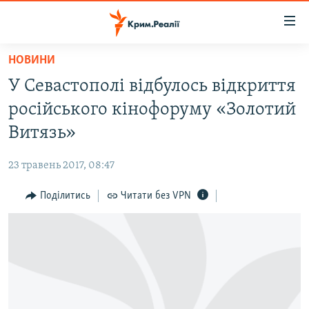
Доступність
посилання
Перейти
НОВИНИ
до
НОВИНИ
У Севастополі відбулось відкриття
основного
ВОДА.КРИМ
матеріалу
російського кінофоруму «Золотий
ВІДЕО ТА ФОТО
Перейти
Витязь»
до
ПОЛІТИКА
основної
23 травень 2017, 08:47
БЛОГИ
навігації
Перейти
Поділитись
Читати без VPN
ПОГЛЯД
до
ІНТЕРВ'Ю
пошуку
ВСЕ ЗА ДЕНЬ
СПЕЦПРОЕКТИ
ЯК ОБІЙТИ БЛОКУВАННЯ
ДЕПОРТАЦІЯ