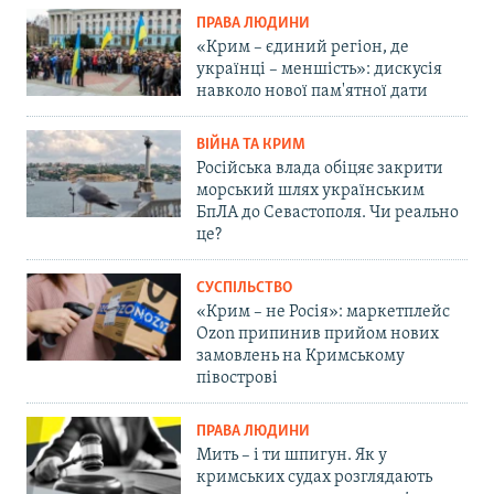
ПРАВА ЛЮДИНИ
«Крим – єдиний регіон, де
українці – меншість»: дискусія
навколо нової пам'ятної дати
ВІЙНА ТА КРИМ
Російська влада обіцяє закрити
морський шлях українським
БпЛА до Севастополя. Чи реально
це?
СУСПІЛЬСТВО
«Крим – не Росія»: маркетплейс
Ozon припинив прийом нових
замовлень на Кримському
півострові
ПРАВА ЛЮДИНИ
Мить – і ти шпигун. Як у
кримських судах розглядають