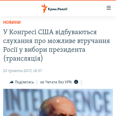
Доступність
посилання
Перейти
НОВИНИ
до
НОВИНИ
У Конгресі США відбуваються
основного
ВОДА.КРИМ
матеріалу
слухання про можливе втручання
ВІДЕО ТА ФОТО
Перейти
Росії у вибори президента
до
ПОЛІТИКА
(трансляція)
основної
БЛОГИ
навігації
23 травень 2017, 18:37
Перейти
ПОГЛЯД
до
Поділитись
Читати без VPN
ІНТЕРВ'Ю
пошуку
ВСЕ ЗА ДЕНЬ
СПЕЦПРОЕКТИ
ЯК ОБІЙТИ БЛОКУВАННЯ
ДЕПОРТАЦІЯ