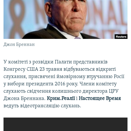
ВІДЕОУРОКИ «ELIFBE»
Русский
СВІДЧЕННЯ ОКУПАЦІЇ
Qırımtatar
УКРАЇНСЬКА ПРОБЛЕМА КРИМУ
ДОЛУЧАЙСЯ!
ІНФОГРАФІКА
Джон Бреннан
У комітеті з розвідки Палати представників
Усі сайти RFE/RL
Конгресу США 23 травня відбуваються відкриті
слухання, присвячені ймовірному втручанню Росії
у вибори президента 2016 року. Члени комітету
слухають свідчення колишнього директора ЦРУ
Джона Бреннана.
Крим.Реалії
і
Настоящее Время
ведуть відеотрансляцію слухань.