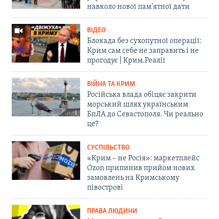
навколо нової пам'ятної дати
ВІДЕО
Блокада без сухопутної операції:
Крим сам себе не заправить і не
прогодує | Крим.Реалії
ВІЙНА ТА КРИМ
Російська влада обіцяє закрити
морський шлях українським
БпЛА до Севастополя. Чи реально
це?
СУСПІЛЬСТВО
«Крим – не Росія»: маркетплейс
Ozon припинив прийом нових
замовлень на Кримському
півострові
ПРАВА ЛЮДИНИ