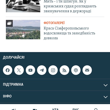
Мить – і ти шпигун. Як у
кримських судах розглядають
звинувачення в держзраді
ФОТОГАЛЕРЕЇ
Краса Сімферопольського
водосховища та занедбаність
довкола
ДОЛУЧАЙСЯ!
ПІДТРИМКА
ІНФО
© Крим.Реалії, 2026 | Усі права застережено.