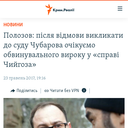
Доступність
посилання
Перейти
НОВИНИ
до
НОВИНИ
Полозов: після відмови викликати
основного
ВОДА.КРИМ
матеріалу
до суду Чубарова очікуємо
ВІДЕО ТА ФОТО
Перейти
обвинувального вироку у «справі
до
ПОЛІТИКА
Чийгоза»
основної
БЛОГИ
навігації
23 травень 2017, 19:16
Перейти
ПОГЛЯД
до
Поділитись
Читати без VPN
ІНТЕРВ'Ю
пошуку
ВСЕ ЗА ДЕНЬ
СПЕЦПРОЕКТИ
ЯК ОБІЙТИ БЛОКУВАННЯ
ДЕПОРТАЦІЯ