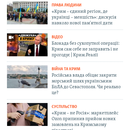
ПРАВА ЛЮДИНИ
«Крим – єдиний регіон, де
українці – меншість»: дискусія
навколо нової пам'ятної дати
ВІДЕО
Блокада без сухопутної операції:
Крим сам себе не заправить і не
прогодує | Крим.Реалії
ВІЙНА ТА КРИМ
Російська влада обіцяє закрити
морський шлях українським
БпЛА до Севастополя. Чи реально
це?
СУСПІЛЬСТВО
«Крим – не Росія»: маркетплейс
Ozon припинив прийом нових
замовлень на Кримському