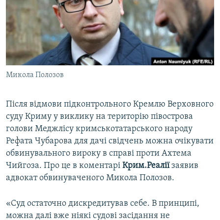
ВІДЕОУРОКИ «ELIFBE»
Русский
СВІДЧЕННЯ ОКУПАЦІЇ
Qırımtatar
УКРАЇНСЬКА ПРОБЛЕМА КРИМУ
ДОЛУЧАЙСЯ!
ІНФОГРАФІКА
Микола Полозов
Після відмови підконтрольного Кремлю Верховного
Усі сайти RFE/RL
суду Криму у виклику на територію півострова
голови Меджлісу кримськотатарського народу
Рефата Чубарова для дачі свідчень можна очікувати
обвинувального вироку в справі проти Ахтема
Чийгоза. Про це в коментарі
Крим.Реалії
заявив
адвокат обвинуваченого Микола Полозов.
«Суд остаточно дискредитував себе. В принципі,
можна далі вже ніякі судові засідання не