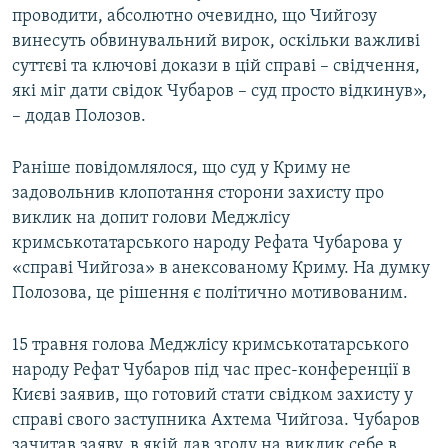
проводити, абсолютно очевидно, що Чийгозу
винесуть обвинувальний вирок, оскільки важливі
суттєві та ключові докази в цій справі – свідчення,
які міг дати свідок Чубаров – суд просто відкинув»,
– додав Полозов.
Раніше повідомлялося, що суд у Криму не
задовольнив клопотання сторони захисту про
виклик на допит голови Меджлісу
кримськотатарського народу Рефата Чубарова у
«справі Чийгоза» в анексованому Криму. На думку
Полозова, це рішення є політично мотивованим.
15 травня голова Меджлісу кримськотатарського
народу Рефат Чубаров під час прес-конференції в
Києві заявив, що готовий стати свідком захисту у
справі свого заступника Ахтема Чийгоза. Чубаров
зачитав заяву, в якій дав згоду на виклик себе в