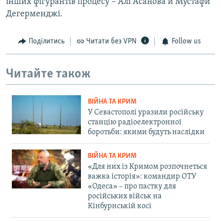
інших фігурантів процесу – Алі Асанова й Мустафи
Дегерменджі.
Поділитись
Читати без VPN
Follow us
Читайте також
ВІЙНА ТА КРИМ
У Севастополі уразили російську
станцію радіоелектронної
боротьби: якими будуть наслідки
ВІЙНА ТА КРИМ
«Для них із Кримом розпочнеться
важка історія»: командир ОТУ
«Одеса» – про пастку для
російських військ на
Кінбурнській косі