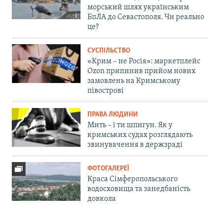
морський шлях українським
БпЛА до Севастополя. Чи реально
це?
СУСПІЛЬСТВО
«Крим – не Росія»: маркетплейс
Ozon припинив прийом нових
замовлень на Кримському
півострові
ПРАВА ЛЮДИНИ
Мить – і ти шпигун. Як у
кримських судах розглядають
звинувачення в держзраді
ФОТОГАЛЕРЕЇ
Краса Сімферопольського
водосховища та занедбаність
довкола