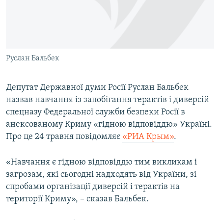
ВІДЕОУРОКИ «ELIFBE»
Русский
СВІДЧЕННЯ ОКУПАЦІЇ
Qırımtatar
УКРАЇНСЬКА ПРОБЛЕМА КРИМУ
Руслан Бальбек
ДОЛУЧАЙСЯ!
ІНФОГРАФІКА
Депутат Державної думи Росії Руслан Бальбек
назвав навчання із запобігання терактів і диверсій
Усі сайти RFE/RL
спецназу Федеральної служби безпеки Росії в
анексованому Криму «гідною відповіддю» Україні.
Про це 24 травня повідомляє
«РИА Крым»
.
«Навчання є гідною відповіддю тим викликам і
загрозам, які сьогодні надходять від України, зі
спробами організації диверсій і терактів на
території Криму», – сказав Бальбек.