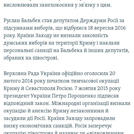
висловлювали занепокоєння у зв'язку з цим.
Руслан Бальбек став депутатом Держдуми Росії за
підсумками виборів, що відбулися 18 вересня 2016
року. Країни Заходу не визнали законність
думських виборів на території Криму і наклали
персональні санкції на Бальбека й інших депутатів,
обраних на півострові.
Верховна Рада України офіційно оголосила 20
лютого 2014 року початком тимчасової окупації
Криму й Севастополя Росією. 7 жовтня 2015 року
президент України Петро Порошенко підписав
відповідний закон. Міжнародні організації визнали
окупацію й анексію Криму незаконними й
засудили дії Росії. Країни Заходу запровадили
низку економічних санкцій. Росія заперечує
окупацію півострова й називає це «відновленням