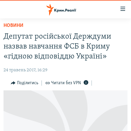
Доступність
посилання
Перейти
НОВИНИ
до
НОВИНИ
Депутат російської Держдуми
основного
ВОДА.КРИМ
матеріалу
назвав навчання ФСБ в Криму
ВІДЕО ТА ФОТО
Перейти
«гідною відповіддю Україні»
до
ПОЛІТИКА
основної
24 травень 2017, 16:29
БЛОГИ
навігації
Перейти
Поділитись
Читати без VPN
ПОГЛЯД
до
ІНТЕРВ'Ю
пошуку
ВСЕ ЗА ДЕНЬ
СПЕЦПРОЕКТИ
ЯК ОБІЙТИ БЛОКУВАННЯ
ДЕПОРТАЦІЯ