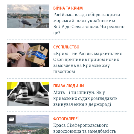
ВІЙНА ТА КРИМ
Російська влада обіцяє закрити
морський шлях українським
БпЛА до Севастополя. Чи реально
це?
СУСПІЛЬСТВО
«Крим – не Росія»: маркетплейс
Ozon припинив прийом нових
замовлень на Кримському
півострові
ПРАВА ЛЮДИНИ
Мить – і ти шпигун. Як у
кримських судах розглядають
звинувачення в держзраді
ФОТОГАЛЕРЕЇ
Краса Сімферопольського
водосховища та занедбаність