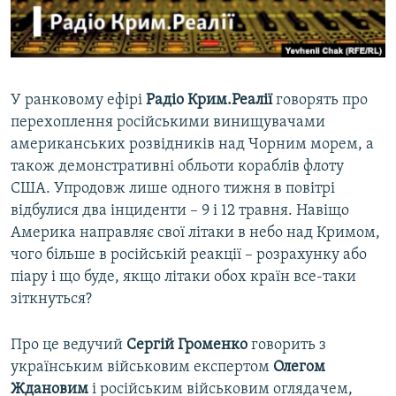
ВІДЕОУРОКИ «ELIFBE»
Русский
СВІДЧЕННЯ ОКУПАЦІЇ
Qırımtatar
УКРАЇНСЬКА ПРОБЛЕМА КРИМУ
У ранковому ефірі
Радіо Крим.Реалії
говорять про
ДОЛУЧАЙСЯ!
ІНФОГРАФІКА
перехоплення російськими винищувачами
американських розвідників над Чорним морем, а
також демонстративні обльоти кораблів флоту
США. Упродовж лише одного тижня в повітрі
Усі сайти RFE/RL
відбулися два інциденти – 9 і 12 травня. Навіщо
Америка направляє свої літаки в небо над Кримом,
чого більше в російській реакції – розрахунку або
піару і що буде, якщо літаки обох країн все-таки
зіткнуться?
Про це ведучий
Сергій Громенко
говорить з
українським військовим експертом
Олегом
Ждановим
і російським військовим оглядачем,