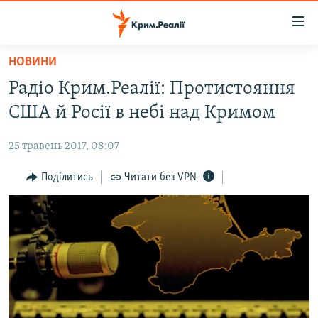
Доступність
посилання
Перейти
НОВИНИ
до
НОВИНИ
Радіо Крим.Реалії: Протистояння
основного
ВОДА.КРИМ
матеріалу
США й Росії в небі над Кримом
ВІДЕО ТА ФОТО
Перейти
до
25 травень 2017, 08:07
ПОЛІТИКА
основної
БЛОГИ
Поділитись
Читати без VPN
навігації
Перейти
ПОГЛЯД
до
ІНТЕРВ'Ю
пошуку
ВСЕ ЗА ДЕНЬ
СПЕЦПРОЕКТИ
ЯК ОБІЙТИ БЛОКУВАННЯ
ДЕПОРТАЦІЯ