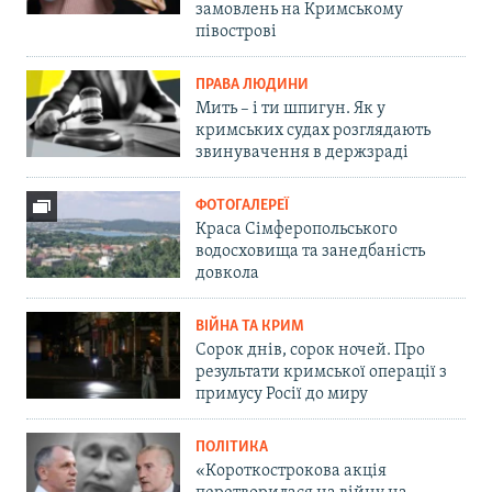
замовлень на Кримському
півострові
ПРАВА ЛЮДИНИ
Мить – і ти шпигун. Як у
кримських судах розглядають
звинувачення в держзраді
ФОТОГАЛЕРЕЇ
Краса Сімферопольського
водосховища та занедбаність
довкола
ВІЙНА ТА КРИМ
Сорок днів, сорок ночей. Про
результати кримської операції з
примусу Росії до миру
ПОЛІТИКА
«Короткострокова акція