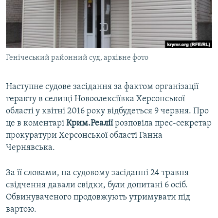
ВІДЕОУРОКИ «ELIFBE»
Русский
СВІДЧЕННЯ ОКУПАЦІЇ
Qırımtatar
УКРАЇНСЬКА ПРОБЛЕМА КРИМУ
Генічеський районний суд, архівне фото
ДОЛУЧАЙСЯ!
ІНФОГРАФІКА
Наступне судове засідання за фактом організації
теракту в селищі Новоолексіївка Херсонської
Усі сайти RFE/RL
області у квітні 2016 року відбудеться 9 червня. Про
це в коментарі
Крим.Реалії
розповіла прес-секретар
прокуратури Херсонської області Ганна
Чернявська.
За її словами, на судовому засіданні 24 травня
свідчення давали свідки, були допитані 6 осіб.
Обвинуваченого продовжують утримувати під
вартою.