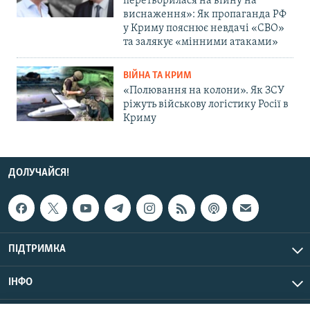
перетворилася на війну на
виснаження»: Як пропаганда РФ
у Криму пояснює невдачі «СВО»
та залякує «мінними атаками»
ВІЙНА ТА КРИМ
«Полювання на колони». Як ЗСУ
ріжуть військову логістику Росії в
Криму
ДОЛУЧАЙСЯ!
ПІДТРИМКА
ІНФО