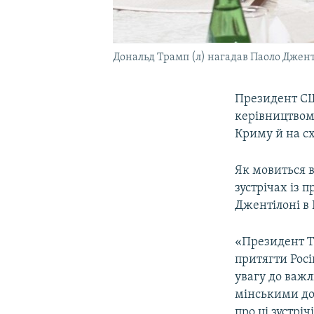
Дональд Трамп (л) нагадав Паоло Дженті
Президент США
керівництвом ц
Криму й на сх
Як мовиться 
зустрічах із 
Джентілоні в 
«Президент Т
притягти Росію
увагу до важл
мінськими до
про ці зустрічі