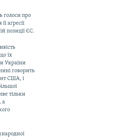
ть голоси про
її агресії
ій позиції ЄС.
ивість
що їх
ти України
нині говорить
ент США, і
більшої
иве тільки
 а
кого
іжнародної