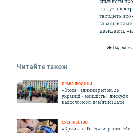
спільноти пр
статус півост
твердить про 
за мінськими
називають «н
Поділитис
Читайте також
ПРАВА ЛЮДИНИ
«Крим – єдиний регіон, де
українці – меншість»: дискусія
навколо нової пам'ятної дати
СУСПІЛЬСТВО
«Крим – не Росія»: маркетплейс