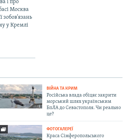
а і про
нбасі Москва
ї зобов’язань
му у Кремлі
ВІЙНА ТА КРИМ
Російська влада обіцяє закрити
морський шлях українським
БпЛА до Севастополя. Чи реально
це?
ФОТОГАЛЕРЕЇ
Краса Сімферопольського