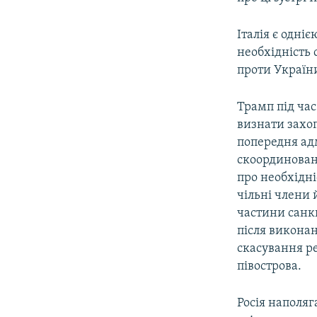
Італія є одні
необхідність 
проти України
Трамп під час
визнати захоп
попередня адм
скоординовано
про необхідні
чільні члени 
частини санк
після виконан
скасування р
півострова.
Росія наполяг