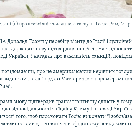
лоні (п) про необхідність дальшого тиску на Росію, Рим, 24 тр
 Дональд Трамп у перебігу візиту до Італії і зустрічей 
ієї держави знову підтвердив, що Росія має відповісти з
оді України, і нагадав про важливість санкцій, повідом
в повідомленні, про це американський керівник говор
президентом Італії Серджо Маттареллою і прем’єр-міні
Римі.
рамп знову підтвердив трансатлантичну єдність у тому
 до відповідальності за її дії у Криму і на сході Україн
ивості того, щоб переконати Росію виконати її зобов’яз
мовленостями», – мовиться в офіційному повідомленні
.