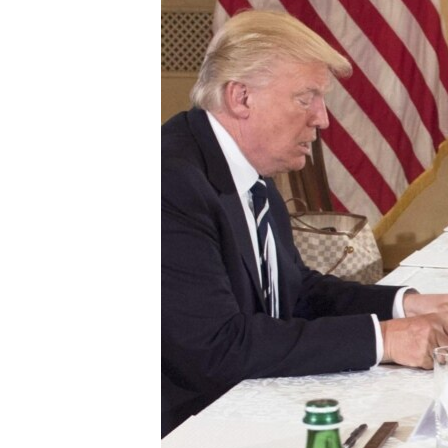
ВІДЕОУРОКИ «ELIFBE»
СВІДЧЕННЯ ОКУПАЦІЇ
УКРАЇНСЬКА ПРОБЛЕМА КРИМУ
ІНФОГРАФІКА