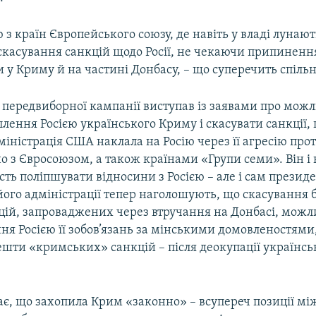
єю з країн Європейського союзу, де навіть у владі лунаю
скасування санкцій щодо Росії, не чекаючи припинення 
 у Криму й на частині Донбасу, – що суперечить спільн
 передвиборної кампанії виступав із заявами про можл
лення Росією українського Криму і скасувати санкції, 
іністрація США наклала на Росію через її агресію про
 з Євросоюзом, а також країнами «Групи семи». Він і 
сть поліпшувати відносини з Росією – але і сам презид
його адміністрації тепер наголошують, що скасування 
цій, запроваджених через втручання на Донбасі, можл
ня Росією її зобов’язань за мінськими домовленостями,
ешти «кримських» санкцій – після деокупації українсь
ає, що захопила Крим «законно» – всупереч позиції м