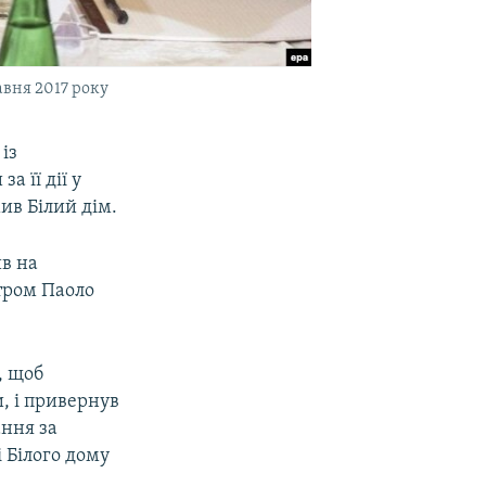
авня 2017 року
із
а її дії у
ив Білий дім.
ив на
стром Паоло
, щоб
и, і привернув
ання за
 Білого дому