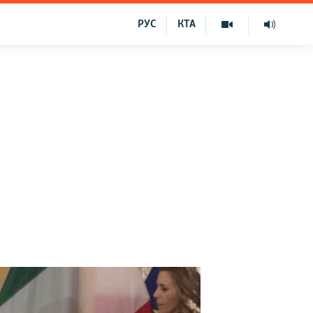
РУС
КТА