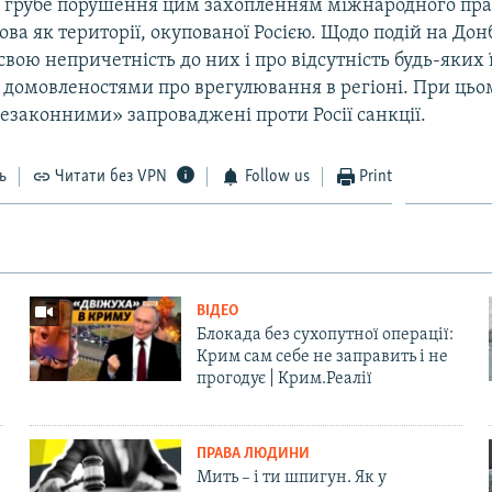
о грубе порушення цим захопленням міжнародного прав
рова як території, окупованої Росією. Щодо подій на До
свою непричетність до них і про відсутність будь-яких ї
 домовленостями про врегулювання в регіоні. При цьо
езаконними» запроваджені проти Росії санкції.
ь
Читати без VPN
Follow us
Print
ВІДЕО
Блокада без сухопутної операції:
Крим сам себе не заправить і не
прогодує | Крим.Реалії
ПРАВА ЛЮДИНИ
Мить – і ти шпигун. Як у