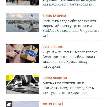
навколо нової пам'ятної дати
ВІЙНА ТА КРИМ
Російська влада обіцяє закрити
морський шлях українським
БпЛА до Севастополя. Чи реально
це?
СУСПІЛЬСТВО
«Крим – не Росія»: маркетплейс
Ozon припинив прийом нових
замовлень на Кримському
півострові
ПРАВА ЛЮДИНИ
Мить – і ти шпигун. Як у
кримських судах розглядають
звинувачення в держзраді
ФОТОГАЛЕРЕЇ