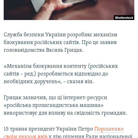
ВІДЕОУРОКИ «ELIFBE»
Русский
СВІДЧЕННЯ ОКУПАЦІЇ
Qırımtatar
УКРАЇНСЬКА ПРОБЛЕМА КРИМУ
Служба безпеки України розробляє механізм
ДОЛУЧАЙСЯ!
ІНФОГРАФІКА
блокування російських сайтів. Про це заявив
головавідомства Василь Грицак.
«Механізм блокування контенту (російських
Усі сайти RFE/RL
сайтів – ред.) розробляється відповідно до
необхідних доручень», – сказав він.
Грицак зазначив, що ці інтернет-ресурси
«російська пропагандистська машина»
використовує для впливу на свідомість громадян.
15 травня президент України Петро
Порошенко
своїм указом ввів
у дію рішення Ради національної