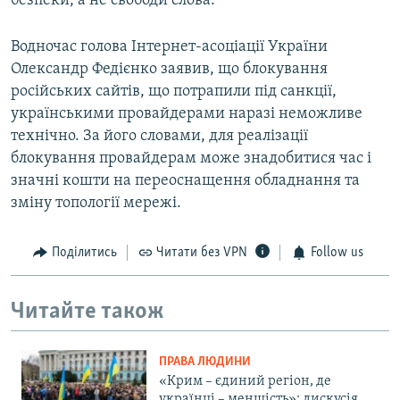
безпеки, а не свободи слова.
Водночас голова Інтернет-асоціації України
Олександр Федієнко заявив, що блокування
російських сайтів, що потрапили під санкції,
українськими провайдерами наразі неможливе
технічно. За його словами, для реалізації
блокування провайдерам може знадобитися час і
значні кошти на переоснащення обладнання та
зміну топології мережі.
Поділитись
Читати без VPN
Follow us
Читайте також
ПРАВА ЛЮДИНИ
«Крим – єдиний регіон, де
українці – меншість»: дискусія