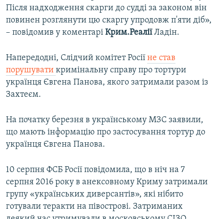
Після надходження скарги до судді за законом він
повинен розглянути цю скаргу упродовж п'яти діб»,
– повідомив у коментарі
Крим.Реалії
Ладін.
Напередодні, Слідчий комітет Росії
не став
порушувати
кримінальну справу про тортури
українця Євгена Панова, якого затримали разом із
Захтеєм.
На початку березня в українському МЗС заявили,
що мають інформацію про застосування тортур до
українця Євгена Панова.
10 серпня ФСБ Росії повідомила, що в ніч на 7
серпня 2016 року в анексовному Криму затримали
групу «українських диверсантів», які нібито
готували теракти на півострові. Затриманих
деякий час утримували в московському СІЗО