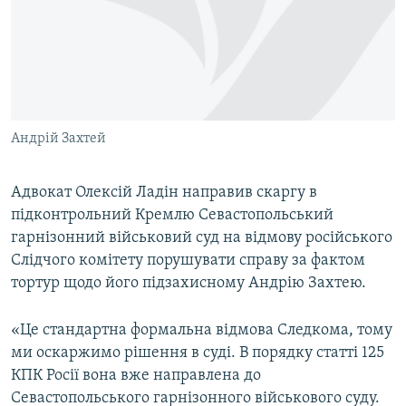
ВІДЕОУРОКИ «ELIFBE»
Русский
СВІДЧЕННЯ ОКУПАЦІЇ
Qırımtatar
УКРАЇНСЬКА ПРОБЛЕМА КРИМУ
ДОЛУЧАЙСЯ!
ІНФОГРАФІКА
Андрій Захтей
Адвокат Олексій Ладін направив скаргу в
Усі сайти RFE/RL
підконтрольний Кремлю Севастопольський
гарнізонний військовий суд на відмову російського
Слідчого комітету порушувати справу за фактом
тортур щодо його підзахисному Андрію Захтею.
«Це стандартна формальна відмова Следкома, тому
ми оскаржимо рішення в суді. В порядку статті 125
КПК Росії вона вже направлена до
Севастопольського гарнізонного військового суду.