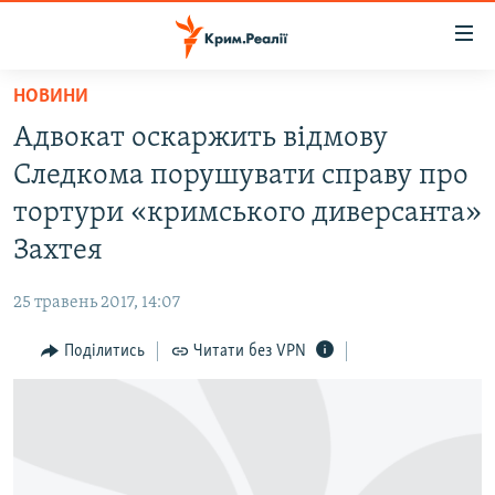
Доступність
посилання
Перейти
НОВИНИ
до
НОВИНИ
Адвокат оскаржить відмову
основного
ВОДА.КРИМ
матеріалу
Следкома порушувати справу про
ВІДЕО ТА ФОТО
Перейти
тортури «кримського диверсанта»
до
ПОЛІТИКА
Захтея
основної
БЛОГИ
навігації
25 травень 2017, 14:07
Перейти
ПОГЛЯД
до
Поділитись
Читати без VPN
ІНТЕРВ'Ю
пошуку
ВСЕ ЗА ДЕНЬ
СПЕЦПРОЕКТИ
ЯК ОБІЙТИ БЛОКУВАННЯ
ДЕПОРТАЦІЯ