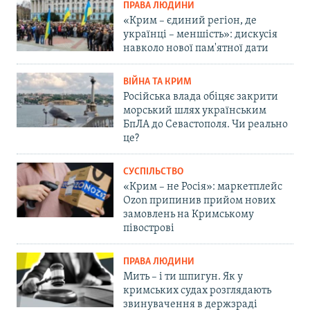
ПРАВА ЛЮДИНИ
«Крим – єдиний регіон, де
українці – меншість»: дискусія
навколо нової пам'ятної дати
ВІЙНА ТА КРИМ
Російська влада обіцяє закрити
морський шлях українським
БпЛА до Севастополя. Чи реально
це?
СУСПІЛЬСТВО
«Крим – не Росія»: маркетплейс
Ozon припинив прийом нових
замовлень на Кримському
півострові
ПРАВА ЛЮДИНИ
Мить – і ти шпигун. Як у
кримських судах розглядають
звинувачення в держзраді