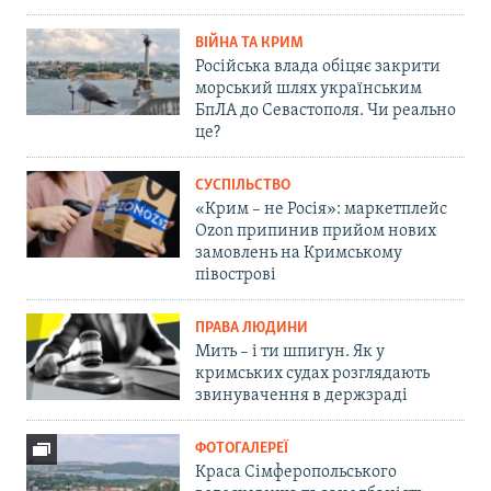
ВІЙНА ТА КРИМ
Російська влада обіцяє закрити
морський шлях українським
БпЛА до Севастополя. Чи реально
це?
СУСПІЛЬСТВО
«Крим – не Росія»: маркетплейс
Ozon припинив прийом нових
замовлень на Кримському
півострові
ПРАВА ЛЮДИНИ
Мить – і ти шпигун. Як у
кримських судах розглядають
звинувачення в держзраді
ФОТОГАЛЕРЕЇ
Краса Сімферопольського