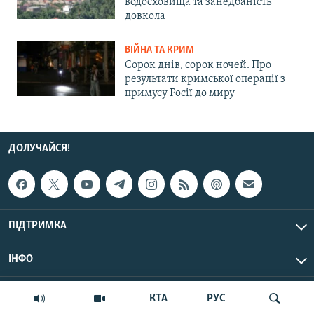
водосховища та занедбаність
довкола
ВІЙНА ТА КРИМ
Сорок днів, сорок ночей. Про
результати кримської операції з
примусу Росії до миру
ДОЛУЧАЙСЯ!
ПІДТРИМКА
ІНФО
© Крим.Реалії, 2026 | Усі права застережено.
КТА
РУС