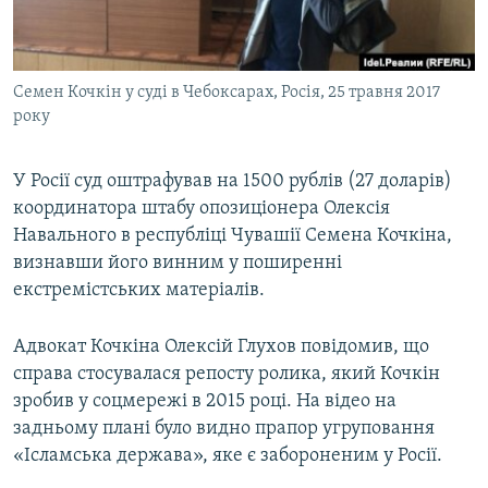
ВІДЕОУРОКИ «ELIFBE»
Русский
СВІДЧЕННЯ ОКУПАЦІЇ
Qırımtatar
Семен Кочкін у суді в Чебоксарах, Росія, 25 травня 2017
УКРАЇНСЬКА ПРОБЛЕМА КРИМУ
року
ДОЛУЧАЙСЯ!
ІНФОГРАФІКА
У Росії суд оштрафував на 1500 рублів (27 доларів)
координатора штабу опозиціонера Олексія
Навального в республіці Чувашії Семена Кочкіна,
Усі сайти RFE/RL
визнавши його винним у поширенні
екстремістських матеріалів.
Адвокат Кочкіна Олексій Глухов повідомив, що
справа стосувалася репосту ролика, який Кочкін
зробив у соцмережі в 2015 році. На відео на
задньому плані було видно прапор угруповання
«Ісламська держава», яке є забороненим у Росії.