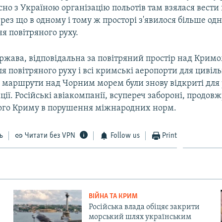
сно з Україною організацію польотів там взялася вести
через що в одному і тому ж просторі з'явилося більше од
я повітряного руху.
ржава, відповідальна за повітряний простір над Кримо
ля повітряного руху і всі кримські аеропорти для цивільн
і маршрути над Чорним морем були знову відкриті для
ації. Російські авіакомпанії, всупереч забороні, продов
ого Криму в порушення міжнародних норм.
ь
Читати без VPN
Follow us
Print
ВІЙНА ТА КРИМ
Російська влада обіцяє закрити
морський шлях українським