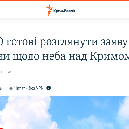
 готові розглянути заяву
ни щодо неба над Кримо
 10:38
ь
Читати без VPN