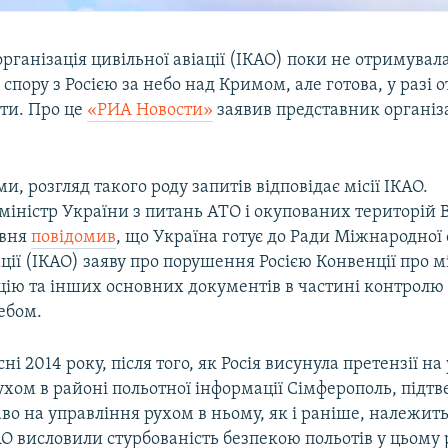
ганізація цивільної авіації (ІКАО) поки не отримувал
спору з Росією за небо над Кримом, але готова, у разі
ути. Про це
«РИА Новости»
заявив представник організа
ми, розгляд такого роду запитів відповідає місії ІКАО.
-міністр України з питань АТО і окупованих територій
авня
повідомив
, що Україна готує до Ради Міжнародної 
ації (ІКАО) заяву про порушення Росією Конвенції про
цію та інших основних документів в частині контролю 
ебом.
ні 2014 року, після того, як Росія висунула претензії н
хом в районі польотної інформації Сімферополь, підтв
о на управління рухом в ньому, як і раніше, належить
АО висловили стурбованість безпекою польотів у цьому 