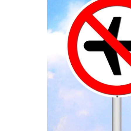
ВІДЕОУРОКИ «ELIFBE»
СВІДЧЕННЯ ОКУПАЦІЇ
УКРАЇНСЬКА ПРОБЛЕМА КРИМУ
ІНФОГРАФІКА