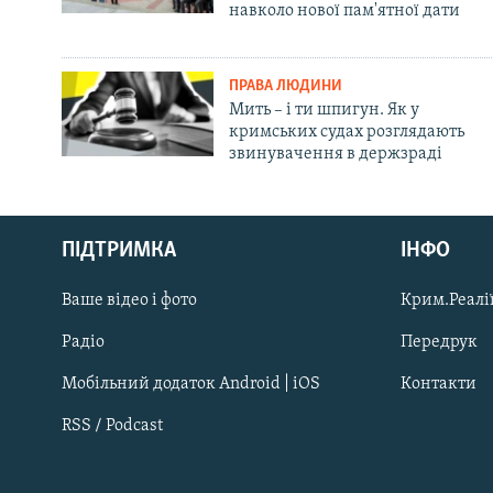
навколо нової пам'ятної дати
ПРАВА ЛЮДИНИ
Мить – і ти шпигун. Як у
кримських судах розглядають
звинувачення в держзраді
Русский
ПІДТРИМКА
ІНФО
Qırımtatar
Ваше відео і фото
Крим.Реалії
ДОЛУЧАЙСЯ!
Радіо
Передрук
Мобільний додаток Android | iOS
Контакти
RSS / Podcast
Усі сайти RFE/RL