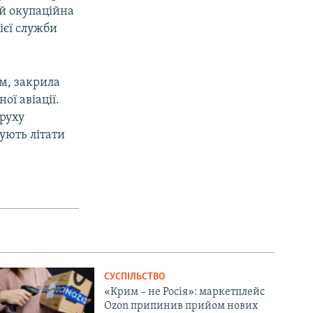
 й окупаційна
нієї служби
м, закрила
ої авіації.
 руху
жують літати
СУСПІЛЬСТВО
«Крим – не Росія»: маркетплейс
Ozon припинив прийом нових