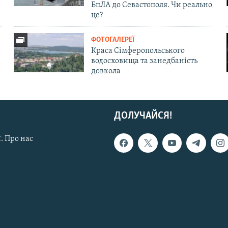
БпЛА до Севастополя. Чи реально
це?
ФОТОГАЛЕРЕЇ
Краса Сімферопольського
водосховища та занедбаність
довкола
ДОЛУЧАЙСЯ!
. Про нас