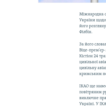
Міжнародна ор
України щодо 
його розглян
Філбін.
За його слова
Віце-прем'єр
Кістіон 24 тр
цивільної аві
цивільну авіа
кримським н
ІКАО ще навес
повітряним ру
виключне прав
Україні. У ІК