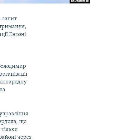
а запит
 отримання,
ції Ентоні
 Володимир
організації
 міжнародну
за
а управління
ердила, що
 тільки
районі через