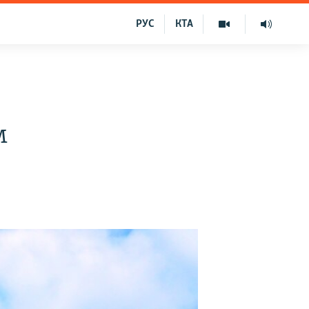
РУС
КТА
м