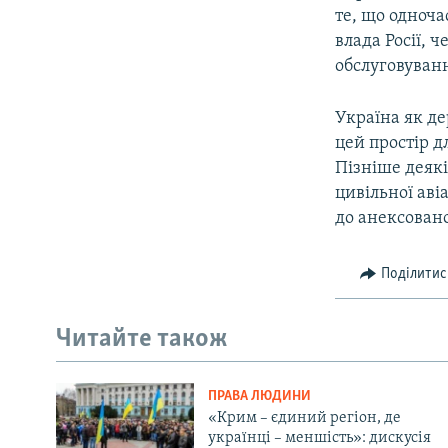
те, що одноча
влада Росії, 
обслуговуванн
Україна як де
цей простір д
Пізніше деяк
цивільної аві
до анексован
Поділитис
Читайте також
ПРАВА ЛЮДИНИ
«Крим – єдиний регіон, де
українці – меншість»: дискусія