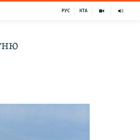
РУС
КТА
тню