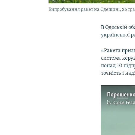
Випробування ракет на Одещині, 26 тра
В Одеській об
української р
«Ракета призн
система керув
понад 10 під
точність і на
by
Крим.Реал