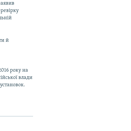
заявив
еревірку
льній
ти й
2016 року на
ійської влади
 установок.