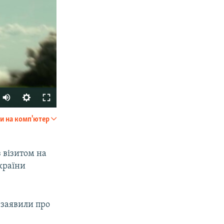
и на комп'ютер
SHARE
 візитом на
країни
 заявили про
px
width