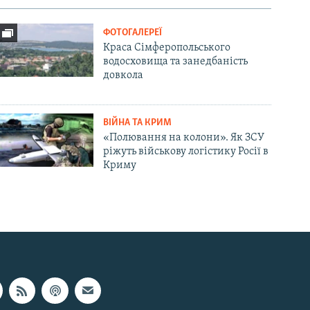
ФОТОГАЛЕРЕЇ
Краса Сімферопольського
водосховища та занедбаність
довкола
ВІЙНА ТА КРИМ
«Полювання на колони». Як ЗСУ
ріжуть військову логістику Росії в
Криму