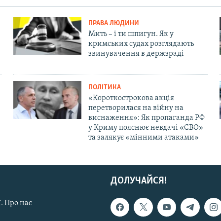
ПРАВА ЛЮДИНИ
Мить – і ти шпигун. Як у
кримських судах розглядають
звинувачення в держзраді
ПОЛІТИКА
«Короткострокова акція
перетворилася на війну на
виснаження»: Як пропаганда РФ
у Криму пояснює невдачі «СВО»
та залякує «мінними атаками»
ДОЛУЧАЙСЯ!
. Про нас