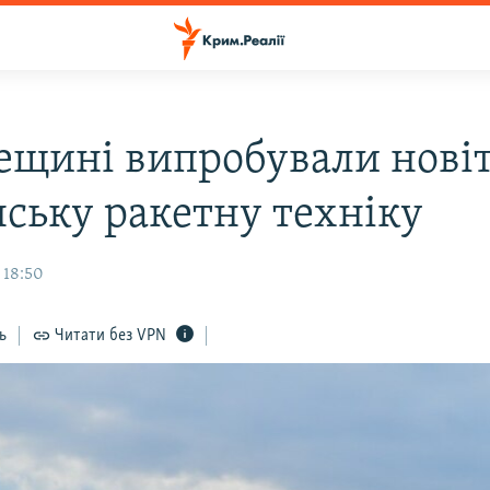
ещині випробували нові
нську ракетну техніку
 18:50
ь
Читати без VPN