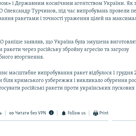
ом» і Державним космічним агентством України. Як 
О Олександр Турчинов, під час випробувань провели п
вання ракетами і точності ураження цілей на максима
О раніше заявляв, що Україна була змушена виготовля
 ракети через російську збройну агресію та загрозу
ного вторгнення.
ннє масштабне випробування ракет відбулося 1 грудня 
и біля кримського узбережжя і викликало обурення рос
тосувати російські ракети проти українських пускових
ь
Читати без VPN
Follow us
Print