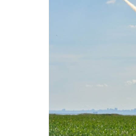
ВІДЕОУРОКИ «ELIFBE»
СВІДЧЕННЯ ОКУПАЦІЇ
УКРАЇНСЬКА ПРОБЛЕМА КРИМУ
ІНФОГРАФІКА