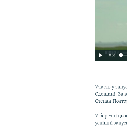
0:00
Участь у запу
Одещині. За 
Степан Полто
У березні цьо
успішні запу