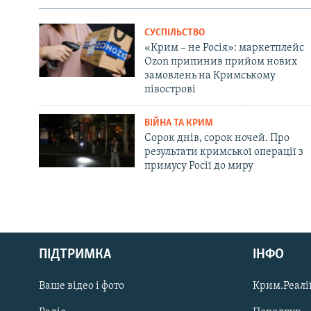
СУСПІЛЬСТВО
«Крим – не Росія»: маркетплейс
Ozon припинив прийом нових
замовлень на Кримському
півострові
ВІЙНА ТА КРИМ
Сорок днів, сорок ночей. Про
результати кримської операції з
примусу Росії до миру
Русский
ПІДТРИМКА
ІНФО
Qırımtatar
Ваше відео і фото
Крим.Реалії
ДОЛУЧАЙСЯ!