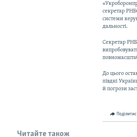
«Укроборонпр
секретар РНБ
системи керу
дальності.
Секретар РНБ
випробовувати
повномасштаб
До цього оста
півдні Україн
й погрози зас
Поділитис
Читайте також