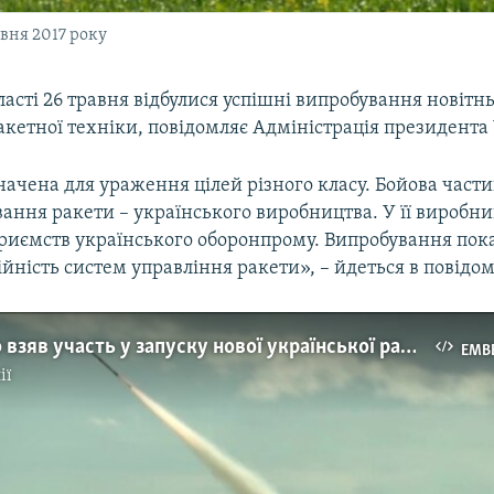
вня 2017 року
ласті 26 травня відбулися успішні випробування новітнь
акетної техніки, повідомляє Адміністрація президента
ачена для ураження цілей різного класу. Бойова части
ання ракети – українського виробництва. У її виробниц
приємств українського оборонпрому. Випробування пок
дійність систем управління ракети», – йдеться в повідо
Порошенко взяв участь у запуску нової української ракети
EMB
ії