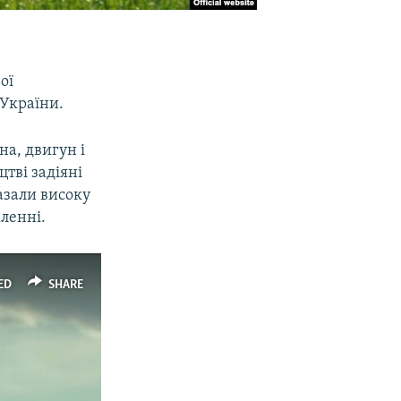
ої
 України.
на, двигун і
тві задіяні
азали високу
мленні.
ED
SHARE