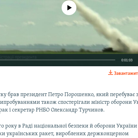
No media source currently available
0:01:03
Завантажит
EMBED
ску брав президент Петро Порошенко, який перебуває з
випробуваннями також спостерігали міністр оборони У
рак і секретар РНБО Олександр Турчинов.
го року в Раді національної безпеки й оборони України
ски українських ракет, вироблених держконцерном