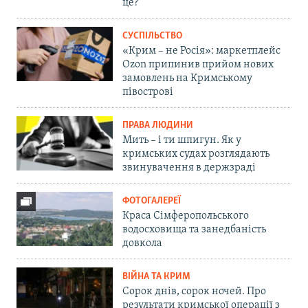
це?
СУСПІЛЬСТВО
«Крим – не Росія»: маркетплейс
Ozon припинив прийом нових
замовлень на Кримському
півострові
ПРАВА ЛЮДИНИ
Мить – і ти шпигун. Як у
кримських судах розглядають
звинувачення в держзраді
ФОТОГАЛЕРЕЇ
Краса Сімферопольського
водосховища та занедбаність
довкола
ВІЙНА ТА КРИМ
Сорок днів, сорок ночей. Про
результати кримської операції з