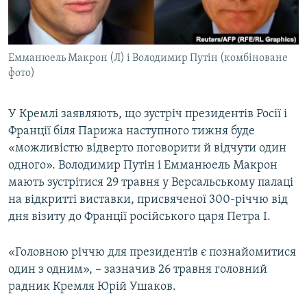
ВІДЕОУРОКИ «ELIFBE»
Русский
СВІДЧЕННЯ ОКУПАЦІЇ
Qırımtatar
Емманюель Макрон (Л) і Володимир Путін (комбіноване
УКРАЇНСЬКА ПРОБЛЕМА КРИМУ
фото)
ДОЛУЧАЙСЯ!
ІНФОГРАФІКА
У Кремлі заявляють, що зустріч президентів Росії і
Франції біля Парижа наступного тижня буде
«можливістю відверто поговорити й відчути один
Усі сайти RFE/RL
одного». Володимир Путін і Емманюель Макрон
мають зустрітися 29 травня у Версальському палаці
на відкритті виставки, присвяченої 300-річчю від
дня візиту до Франції російського царя Петра I.
«Головною річчю для президентів є познайомитися
один з одним», – зазначив 26 травня головний
радник Кремля Юрій Ушаков.