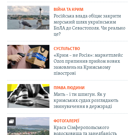
ВІЙНА ТА КРИМ
Російська влада обіцяє закрити
морський шлях українським
БпЛА до Севастополя. Чи реально
це?
СУСПІЛЬСТВО
«Крим – не Росія»: маркетплейс
Ozon припинив прийом нових
замовлень на Кримському
півострові
ПРАВА ЛЮДИНИ
Мить – і ти шпигун. Як у
кримських судах розглядають
звинувачення в держзраді
ФОТОГАЛЕРЕЇ
Краса Сімферопольського
водосховища та занедбаність