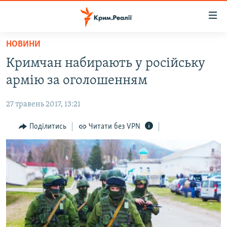
Доступність
посилання
Перейти
НОВИНИ
до
НОВИНИ
Кримчан набирають у російську
основного
ВОДА.КРИМ
матеріалу
армію за оголошенням
ВІДЕО ТА ФОТО
Перейти
до
27 травень 2017, 13:21
ПОЛІТИКА
основної
БЛОГИ
Поділитись
Читати без VPN
навігації
Перейти
ПОГЛЯД
до
ІНТЕРВ'Ю
пошуку
ВСЕ ЗА ДЕНЬ
СПЕЦПРОЕКТИ
ЯК ОБІЙТИ БЛОКУВАННЯ
ДЕПОРТАЦІЯ