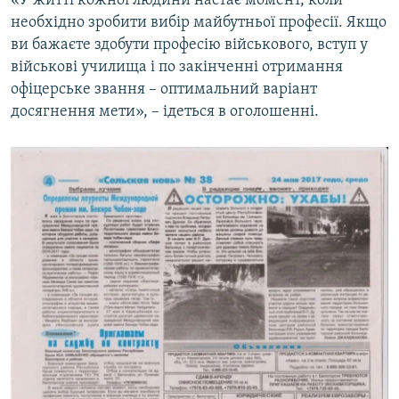
«У житті кожної людини настає момент, коли
необхідно зробити вибір майбутньої професії. Якщо
ви бажаєте здобути професію військового, вступ у
військові училища і по закінченні отримання
офіцерське звання – оптимальний варіант
досягнення мети», – ідеться в оголошенні.