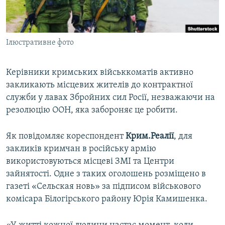
ВІДЕОУРОКИ «ELIFBE»
Русский
СВІДЧЕННЯ ОКУПАЦІЇ
Qırımtatar
Ілюстративне фото
УКРАЇНСЬКА ПРОБЛЕМА КРИМУ
ДОЛУЧАЙСЯ!
ІНФОГРАФІКА
Керівники кримських військкоматів активно
закликають місцевих жителів до контрактної
служби у лавах Збройних сил Росії, незважаючи на
Усі сайти RFE/RL
резолюцію ООН, яка забороняє це робити.
Як повідомляє кореспондент
Крим.Реалії
, для
закликів кримчан в російську армію
використовуються місцеві ЗМІ та Центри
зайнятості. Одне з таких оголошень розміщено в
газеті «Сельская новь» за підписом військового
комісара Білогірського району Юрія Камишенка.