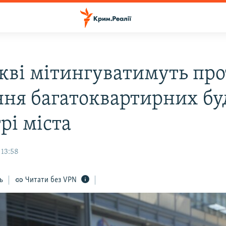
кві мітингуватимуть пр
ння багатоквартирних бу
рі міста
 13:58
ь
Читати без VPN