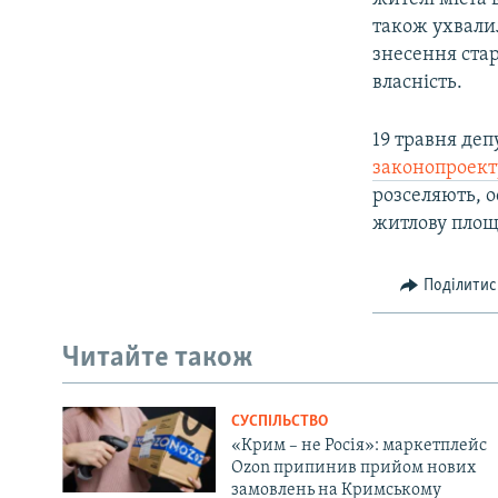
також ухвали
знесення ста
власність.
19 травня де
законопроект
розселяють, о
житлову площу
Поділитис
Читайте також
СУСПІЛЬСТВО
«Крим – не Росія»: маркетплейс
Ozon припинив прийом нових
замовлень на Кримському