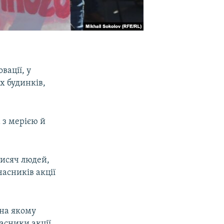
вації, у
х будинків,
 з мерією й
тисяч людей,
асників акції
 на якому
асники акції