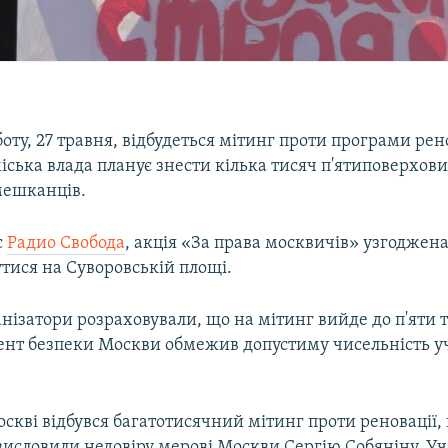
боту, 27 травня, відбудеться мітинг проти програми рено
іська влада планує знести кілька тисяч п'ятиповерхови
мешканців.
є
Радио Свобода
, акція «За права москвичів» узгоджена
тися на Суворовській площі.
нізатори розраховували, що на мітинг вийде до п'яти 
ент безпеки Москви обмежив допустиму чисельність уч
оскві відбувся багатотисячний мітинг проти реновації,
висловили недовіру мерові Москви Сергію Собяніну. Уч