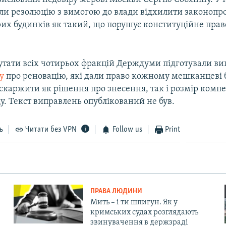
ли резолюцію з вимогою до влади відхилити законопр
рих будинків як такий, що порушує конституційне прав
путати всіх чотирьох фракцій Держдуми підготували в
у
про реновацію, які дали право кожному мешканцеві 
скаржити як рішення про знесення, так і розмір компе
. Текст виправлень опублікований не був.
ь
Читати без VPN
Follow us
Print
ПРАВА ЛЮДИНИ
Мить – і ти шпигун. Як у
кримських судах розглядають
звинувачення в держзраді