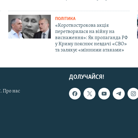
ПОЛІТИКА
«Короткострокова акція
перетворилася на війну на
виснаження»: Як пропаганда РФ
у Криму пояснює невдачі «СВО»
та залякує «мінними атаками»
ДОЛУЧАЙСЯ!
. Про нас