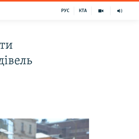
РУС
КТА
оти
дівель