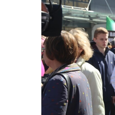
ВІДЕОУРОКИ «ELIFBE»
СВІДЧЕННЯ ОКУПАЦІЇ
УКРАЇНСЬКА ПРОБЛЕМА КРИМУ
ІНФОГРАФІКА