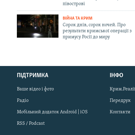
півострові
ВІЙНА ТА КРИМ
Сорок днів, сорок ночей. Про
результати кримської операції з
примусу Росії до миру
Русский
ПІДТРИМКА
ІНФО
Qırımtatar
Ваше відео і фото
Крим.Реалії
ДОЛУЧАЙСЯ!
Радіо
Передрук
Мобільний додаток Android | iOS
Контакти
RSS / Podcast
Усі сайти RFE/RL