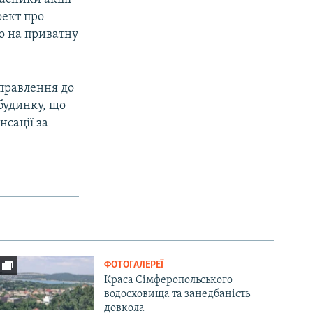
оект про
о на приватну
иправлення до
будинку, що
нсації за
ФОТОГАЛЕРЕЇ
Краса Сімферопольського
водосховища та занедбаність
довкола