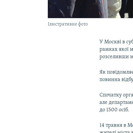
Ілюстративне фото
У Москві в су
рамках якої м
розселивши 
Як повідомля
повинна відбу
Спочатку орга
але департам
до 1500 осіб.
14 травня в М
жителі міста 