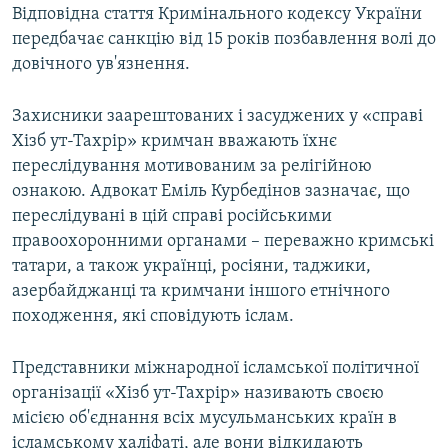
Відповідна стаття Кримінального кодексу України
передбачає санкцію від 15 років позбавлення волі до
довічного ув'язнення.
Захисники заарештованих і засуджених у «справі
Хізб ут-Тахрір» кримчан вважають їхнє
переслідування мотивованим за релігійною
ознакою. Адвокат Еміль Курбедінов зазначає, що
переслідувані в цій справі російськими
правоохоронними органами – переважно кримські
татари, а також українці, росіяни, таджики,
азербайджанці та кримчани іншого етнічного
походження, які сповідують іслам.
Представники міжнародної ісламської політичної
організації «Хізб ут-Тахрір» називають своєю
місією об'єднання всіх мусульманських країн в
ісламському халіфаті, але вони відкидають