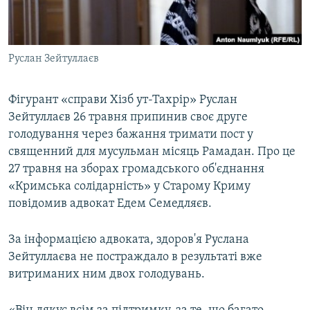
ВІДЕОУРОКИ «ELIFBE»
Русский
СВІДЧЕННЯ ОКУПАЦІЇ
Qırımtatar
Руслан Зейтуллаєв
УКРАЇНСЬКА ПРОБЛЕМА КРИМУ
ДОЛУЧАЙСЯ!
ІНФОГРАФІКА
Фігурант «справи Хізб ут-Тахрір» Руслан
Зейтуллаєв 26 травня припинив своє друге
голодування через бажання тримати пост у
Усі сайти RFE/RL
священний для мусульман місяць Рамадан. Про це
27 травня на зборах громадського об'єднання
«Кримська солідарність» у Старому Криму
повідомив адвокат Едем Семедляєв.
За інформацією адвоката, здоров'я Руслана
Зейтуллаєва не постраждало в результаті вже
витриманих ним двох голодувань.