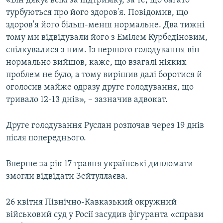
«Він дякує всім за підтримку, за те, що багато
турбуються про його здоров'я. Повідомив, що
здоров'я його більш-менш нормальне. Два тижні
тому ми відвідували його з Емілем Курбедіновим,
спілкувалися з ним. Із першого голодування він
нормально вийшов, каже, що взагалі ніяких
проблем не було, а тому вирішив далі боротися й
оголосив майже одразу друге голодування, що
тривало 12-13 днів», – зазначив адвокат.
Друге голодування Руслан розпочав через 19 днів
після попереднього.
Вперше за рік 17 травня українські дипломати
змогли відвідати Зейтуллаєва.
26 квітня Північно-Кавказький окружний
військовий суд у Росії засудив фігуранта «справи