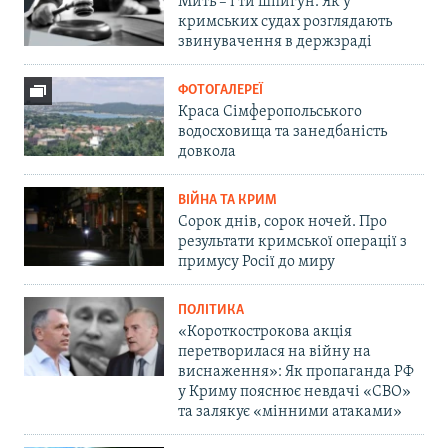
Мить – і ти шпигун. Як у
кримських судах розглядають
звинувачення в держзраді
ФОТОГАЛЕРЕЇ
Краса Сімферопольського
водосховища та занедбаність
довкола
ВІЙНА ТА КРИМ
Сорок днів, сорок ночей. Про
результати кримської операції з
примусу Росії до миру
ПОЛІТИКА
«Короткострокова акція
перетворилася на війну на
виснаження»: Як пропаганда РФ
у Криму пояснює невдачі «СВО»
та залякує «мінними атаками»