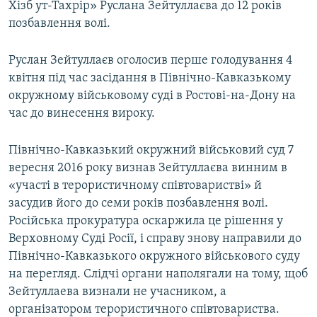
Хізб ут-Тахрір» Руслана Зейтуллаєва до 12 років
позбавлення волі.
Руслан Зейтуллаєв оголосив перше голодування 4
квітня під час засідання в Північно-Кавказькому
окружному військовому суді в Ростові-на-Дону на
час до винесення вироку.
Північно-Кавказький окружний військовий суд 7
вересня 2016 року визнав Зейтуллаєва винним в
«участі в терористичному співтоваристві» й
засудив його до семи років позбавлення волі.
Російська прокуратура оскаржила це рішення у
Верховному Суді Росії, і справу знову направили до
Північно-Кавказького окружного військового суду
на перегляд. Слідчі органи наполягали на тому, щоб
Зейтуллаева визнали не учасником, а
організатором терористичного співтовариства.