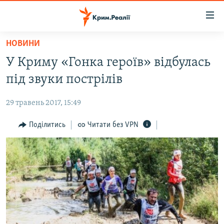
Доступність
посилання
Перейти
НОВИНИ
до
НОВИНИ
У Криму «Гонка героїв» відбулась
основного
ВОДА.КРИМ
матеріалу
під звуки пострілів
ВІДЕО ТА ФОТО
Перейти
до
29 травень 2017, 15:49
ПОЛІТИКА
основної
БЛОГИ
Поділитись
Читати без VPN
навігації
Перейти
ПОГЛЯД
до
ІНТЕРВ'Ю
пошуку
ВСЕ ЗА ДЕНЬ
СПЕЦПРОЕКТИ
ЯК ОБІЙТИ БЛОКУВАННЯ
ДЕПОРТАЦІЯ