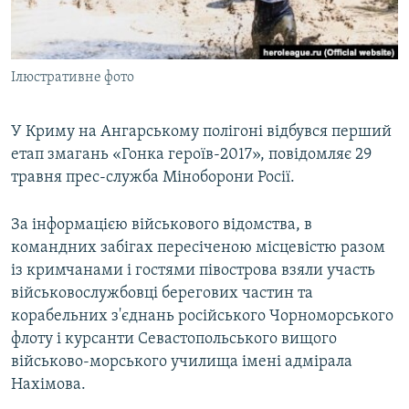
ВІДЕОУРОКИ «ELIFBE»
Русский
СВІДЧЕННЯ ОКУПАЦІЇ
Qırımtatar
Ілюстративне фото
УКРАЇНСЬКА ПРОБЛЕМА КРИМУ
ДОЛУЧАЙСЯ!
ІНФОГРАФІКА
У Криму на Ангарському полігоні відбувся перший
етап змагань «Гонка героїв-2017», повідомляє 29
травня прес-служба Міноборони Росії.
Усі сайти RFE/RL
За інформацією військового відомства, в
командних забігах пересіченою місцевістю разом
із кримчанами і гостями півострова взяли участь
військовослужбовці берегових частин та
корабельних з'єднань російського Чорноморського
флоту і курсанти Севастопольського вищого
військово-морського училища імені адмірала
Нахімова.