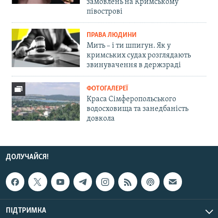
замовлень на Кримському
півострові
ПРАВА ЛЮДИНИ
Мить – і ти шпигун. Як у
кримських судах розглядають
звинувачення в держзраді
ФОТОГАЛЕРЕЇ
Краса Сімферопольського
водосховища та занедбаність
довкола
ДОЛУЧАЙСЯ!
ПІДТРИМКА