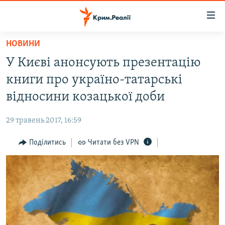
Доступність
посилання
Перейти
НОВИНИ
до
НОВИНИ
У Києві анонсують презентацію
основного
ВОДА.КРИМ
матеріалу
книги про україно-татарські
ВІДЕО ТА ФОТО
Перейти
відносини козацької доби
до
ПОЛІТИКА
основної
29 травень 2017, 16:59
БЛОГИ
навігації
Перейти
Поділитись
Читати без VPN
ПОГЛЯД
до
ІНТЕРВ'Ю
пошуку
ВСЕ ЗА ДЕНЬ
СПЕЦПРОЕКТИ
ЯК ОБІЙТИ БЛОКУВАННЯ
ДЕПОРТАЦІЯ