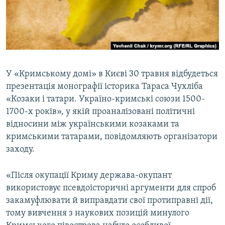
ВІДЕОУРОКИ «ELIFBE»
Русский
СВІДЧЕННЯ ОКУПАЦІЇ
Qırımtatar
УКРАЇНСЬКА ПРОБЛЕМА КРИМУ
ДОЛУЧАЙСЯ!
ІНФОГРАФІКА
У «Кримському домі» в Києві 30 травня відбудеться
презентація монографії історика Тараса Чухліба
«Козаки і татари. Україно-кримські союзи 1500-
Усі сайти RFE/RL
1700-х років», у якій проаналізовані політичні
відносини між українськими козаками та
кримськими татарами, повідомляють організатори
заходу.
«Після окупації Криму держава-окупант
використовує псевдоісторичні аргументи для спроб
закамуфлювати й виправдати свої протиправні дії,
тому вивчення з наукових позицій минулого