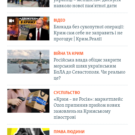
українці – меншість»: дискусія
навколо нової пам'ятної дати
ВІДЕО
Блокада без сухопутної операції:
Крим сам себе не заправить і не
прогодує | Крим.Реалії
ВІЙНА ТА КРИМ
Російська влада обіцяє закрити
морський шлях українським
БпЛА до Севастополя. Чи реально
це?
СУСПІЛЬСТВО
«Крим – не Росія»: маркетплейс
Ozon припинив прийом нових
замовлень на Кримському
півострові
ПРАВА ЛЮДИНИ