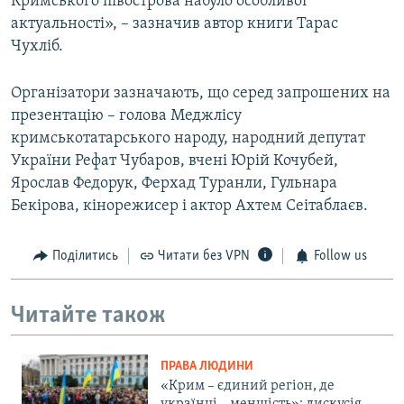
Кримського півострова набуло особливої
актуальності», – зазначив автор книги Тарас
Чухліб.
Організатори зазначають, що серед запрошених на
презентацію – голова Меджлісу
кримськотатарського народу, народний депутат
України Рефат Чубаров, вчені Юрій Кочубей,
Ярослав Федорук, Ферхад Туранли, Гульнара
Бекірова, кінорежисер і актор Ахтем Сеітаблаєв.
Поділитись
Читати без VPN
Follow us
Читайте також
ПРАВА ЛЮДИНИ
«Крим – єдиний регіон, де