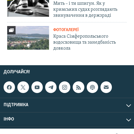
Мить – і ти шпигун. Як у
кримських судах розглядають
звинувачення в держзраді
ФОТОГАЛЕРЕЇ
Краса Сімферопольського
водосховища та занедбаність
довкола
ДОЛУЧАЙСЯ!
ПІДТРИМКА
ІНФО