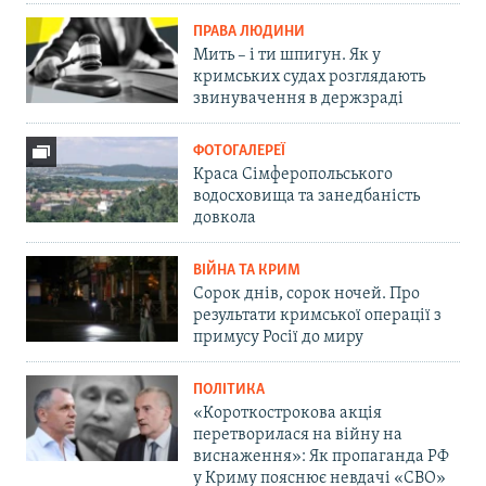
ПРАВА ЛЮДИНИ
Мить – і ти шпигун. Як у
кримських судах розглядають
звинувачення в держзраді
ФОТОГАЛЕРЕЇ
Краса Сімферопольського
водосховища та занедбаність
довкола
ВІЙНА ТА КРИМ
Сорок днів, сорок ночей. Про
результати кримської операції з
примусу Росії до миру
ПОЛІТИКА
«Короткострокова акція
перетворилася на війну на
виснаження»: Як пропаганда РФ
у Криму пояснює невдачі «СВО»