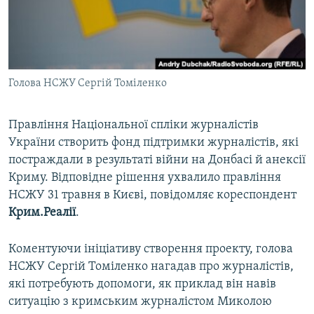
ВІДЕОУРОКИ «ELIFBE»
Русский
СВІДЧЕННЯ ОКУПАЦІЇ
Qırımtatar
УКРАЇНСЬКА ПРОБЛЕМА КРИМУ
Голова НСЖУ Сергій Томіленко
ДОЛУЧАЙСЯ!
ІНФОГРАФІКА
Правління Національної спліки журналістів
України створить фонд підтримки журналістів, які
Усі сайти RFE/RL
постраждали в результаті війни на Донбасі й анексії
Криму. Відповідне рішення ухвалило правління
НСЖУ 31 травня в Києві, повідомляє кореспондент
Крим.Реалії
.
Коментуючи ініціативу створення проекту, голова
НСЖУ Сергій Томіленко нагадав про журналістів,
які потребують допомоги, як приклад він навів
ситуацію з кримським журналістом Миколою