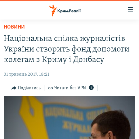
Доступність
посилання
Перейти
НОВИНИ
до
НОВИНИ
Національна спілка журналістів
основного
ВОДА.КРИМ
матеріалу
України створить фонд допомоги
ВІДЕО ТА ФОТО
Перейти
колегам з Криму і Донбасу
до
ПОЛІТИКА
основної
31 травень 2017, 18:21
БЛОГИ
навігації
Перейти
Поділитись
Читати без VPN
ПОГЛЯД
до
ІНТЕРВ'Ю
пошуку
ВСЕ ЗА ДЕНЬ
СПЕЦПРОЕКТИ
ЯК ОБІЙТИ БЛОКУВАННЯ
ДЕПОРТАЦІЯ