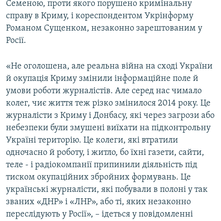
Семеною, проти якого порушено кримінальну
справу в Криму, і кореспондентом Укрінформу
Романом Сущенком, незаконно зарештованим у
Росії.
«Не оголошена, але реальна війна на сході України
й окупація Криму змінили інформаційне поле й
умови роботи журналістів. Але серед нас чимало
колег, чиє життя теж різко змінилося 2014 року. Це
журналісти з Криму і Донбасу, які через загрози або
небезпеки були змушені виїхати на підконтрольну
Україні територію. Це колеги, які втратили
одночасно й роботу, і житло, бо їхні газети, сайти,
теле - і радіокомпанії припинили діяльність під
тиском окупаційних збройних формувань. Це
українські журналісти, які побували в полоні у так
званих «ДНР» і «ЛНР», або ті, яких незаконно
переслідують у Росії», – ідеться у повідомленні