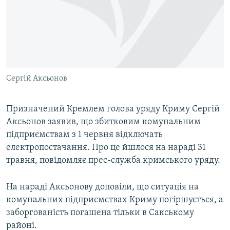
ВІДЕОУРОКИ «ELIFBE»
Русский
СВІДЧЕННЯ ОКУПАЦІЇ
Qırımtatar
УКРАЇНСЬКА ПРОБЛЕМА КРИМУ
ДОЛУЧАЙСЯ!
ІНФОГРАФІКА
Сергій Аксьонов
Призначений Кремлем голова уряду Криму Сергій
Усі сайти RFE/RL
Аксьонов заявив, що збитковим комунальним
підприємствам з 1 червня відключать
електропостачання. Про це йшлося на нараді 31
травня, повідомляє прес-служба кримського уряду.
На нараді Аксьонову доповіли, що ситуація на
комунальних підприємствах Криму погіршується, а
заборгованість погашена тільки в Сакському
районі.