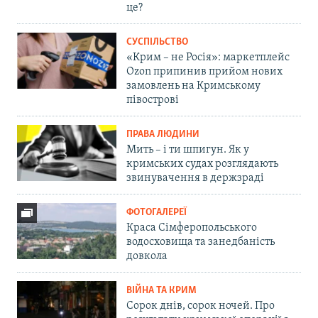
це?
СУСПІЛЬСТВО
«Крим – не Росія»: маркетплейс
Ozon припинив прийом нових
замовлень на Кримському
півострові
ПРАВА ЛЮДИНИ
Мить – і ти шпигун. Як у
кримських судах розглядають
звинувачення в держзраді
ФОТОГАЛЕРЕЇ
Краса Сімферопольського
водосховища та занедбаність
довкола
ВІЙНА ТА КРИМ
Сорок днів, сорок ночей. Про