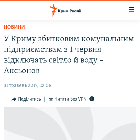
Доступність
посилання
Перейти
НОВИНИ
до
НОВИНИ
У Криму збитковим комунальним
основного
ВОДА.КРИМ
матеріалу
підприємствам з 1 червня
ВІДЕО ТА ФОТО
Перейти
відключать світло й воду –
до
ПОЛІТИКА
Аксьонов
основної
БЛОГИ
навігації
31 травень 2017, 22:08
Перейти
ПОГЛЯД
до
Поділитись
Читати без VPN
ІНТЕРВ'Ю
пошуку
ВСЕ ЗА ДЕНЬ
СПЕЦПРОЕКТИ
ЯК ОБІЙТИ БЛОКУВАННЯ
ДЕПОРТАЦІЯ