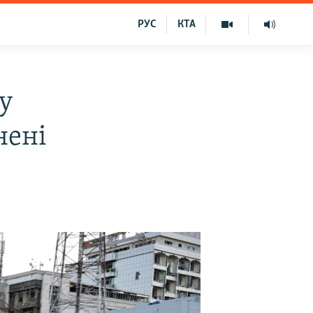
РУС
КТА
у
нені