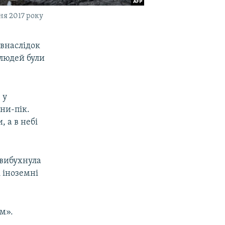
ня 2017 року
 внаслідок
 людей були
 у
ни-пік.
, а в небі
 вибухнула
і іноземні
м».