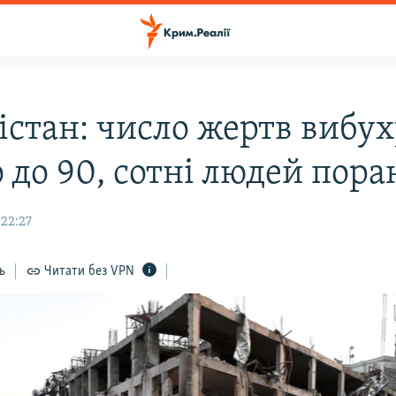
істан: число жертв вибух
 до 90, сотні людей пора
 22:27
ь
Читати без VPN