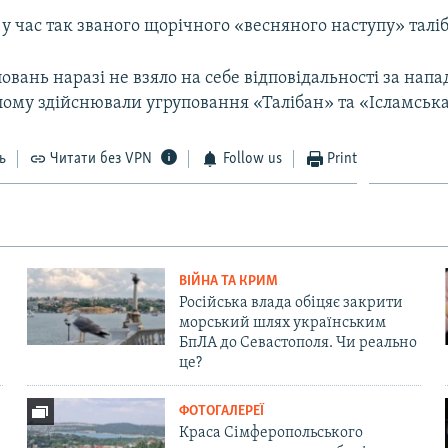
 у час так званого щорічного «весняного наступу» таліб
овань наразі не взяло на себе відповідальності за напа
лому здійснювали угруповання «Талібан» та «Ісламськ
ь
Читати без VPN
Follow us
Print
ВІЙНА ТА КРИМ
Російська влада обіцяє закрити
морський шлях українським
БпЛА до Севастополя. Чи реально
це?
ФОТОГАЛЕРЕЇ
Краса Сімферопольського