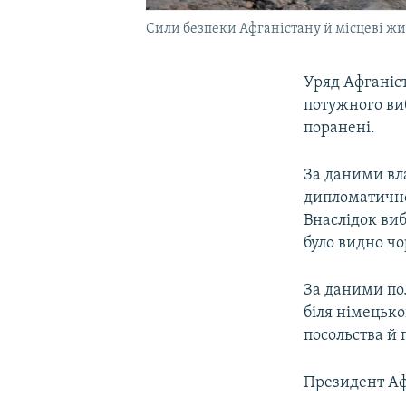
Сили безпеки Афганістану й місцеві жите
Уряд Афганіст
потужного виб
поранені.
За даними вла
дипломатичном
Внаслідок виб
було видно ч
За даними пол
біля німецько
посольства й
Президент Аф