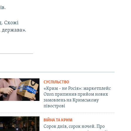
ів.
д. Схожі
а держава».
СУСПІЛЬСТВО
«Крим – не Росія»: маркетплейс
Ozon припинив прийом нових
замовлень на Кримському
півострові
ВІЙНА ТА КРИМ
Сорок днів, сорок ночей. Про