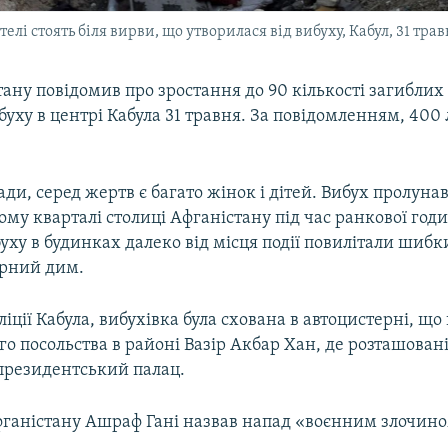
лі стоять біля вирви, що утворилася від вибуху, Кабул, 31 трав
ану повідомив про зростання до 90 кількості загиблих
уху в центрі Кабула 31 травня. За повідомленням, 400
ди, серед жертв є багато жінок і дітей. Вибух пролунав
у кварталі столиці Афганістану під час ранкової годи
уху в будинках далеко від місця події повилітали шибки
орний дим.
іції Кабула, вибухівка була схована в автоцистерні, що
го посольства в районі Вазір Акбар Хан, де розташован
 президентський палац.
ганістану Ашраф Гані назвав напад «воєнним злочино