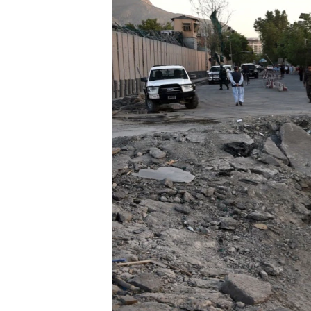
ВІДЕОУРОКИ «ELIFBE»
СВІДЧЕННЯ ОКУПАЦІЇ
УКРАЇНСЬКА ПРОБЛЕМА КРИМУ
ІНФОГРАФІКА