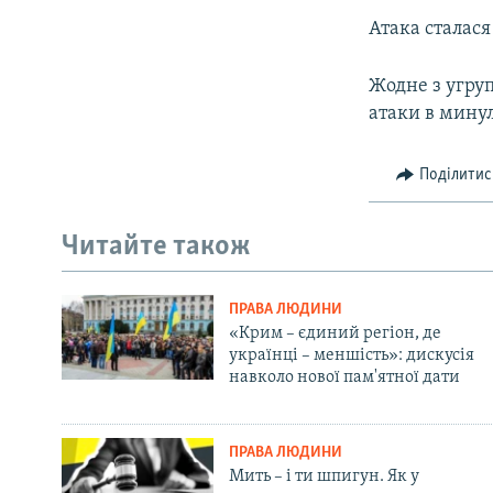
Атака сталася
Жодне з угруп
атаки в мину
Поділитис
Читайте також
ПРАВА ЛЮДИНИ
«Крим – єдиний регіон, де
українці – меншість»: дискусія
навколо нової пам'ятної дати
ПРАВА ЛЮДИНИ
Мить – і ти шпигун. Як у