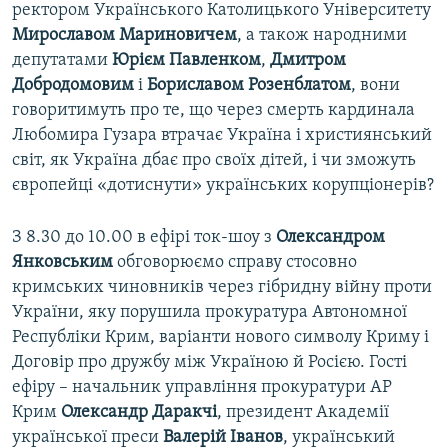
ректором Українського Католицького Університету
Мирославом Мариновичем
, а також народними
депутатами
Юрієм Павленком
,
Дмитром
Добродомовим
і
Бориславом Розенблатом
, вони
говоритимуть про те, що через смерть кардинала
Любомира Гузара втрачає Україна і християнський
світ, як Україна дбає про своїх дітей, і чи зможуть
європейці «дотиснути» українських корупціонерів?
З 8.30 до 10.00 в ефірі ток-шоу з
Олександром
Янковським
обговорюємо справу стосовно
кримських чиновників через гібридну війну проти
України, яку порушила прокуратура Автономної
Республіки Крим, варіанти нового символу Криму і
Договір про дружбу між Україною й Росією. Гості
ефіру – начальник управління прокуратури АР
Крим
Олександр Даракчі
, президент Академії
української преси
Валерій Іванов
, український