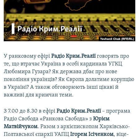
ВІДЕОУРОКИ «ELIFBE»
Русский
СВІДЧЕННЯ ОКУПАЦІЇ
Qırımtatar
УКРАЇНСЬКА ПРОБЛЕМА КРИМУ
ДОЛУЧАЙСЯ!
ІНФОГРАФІКА
У ранковому ефірі
Радіо Крим.Реалії
говорять
про
те, що втрачає Україна в особі кардинала УГКЦ
Усі сайти RFE/RL
Любомира Гузара? Як держава дбає про нове
покоління українців? Як Європа долатиме корупцію
в Україні? А також обговорюють інші цікаві й
важливі для кримчан теми.
З 7.00 до 8.30 в ефірі
Радіо Крим.Реалії
– програма
Радіо Свобода «Ранкова Свобода» з
Юрієм
Матвійчуком
. Разом з архієпископом Харківсько-
Полтавської єпархії УАПЦ
Ігорем Ісіченком
, віце-