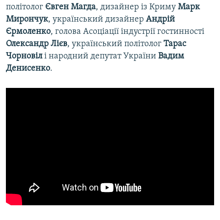
політолог
Євген Магда
, дизайнер із Криму
Марк
Мирончук
, український дизайнер
Андрій
Єрмоленко
, голова Асоціації індустрії гостинності
Олександр Лієв
, український політолог
Тарас
Чорновіл
і народний депутат України
Вадим
Денисенко
.