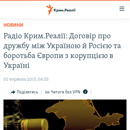
Доступність
посилання
Перейти
НОВИНИ
до
НОВИНИ
Радіо Крим.Реалії: Договір про
основного
ВОДА.КРИМ
матеріалу
дружбу між Україною й Росією та
ВІДЕО ТА ФОТО
Перейти
боротьба Європи з корупцією в
до
ПОЛІТИКА
Україні
основної
БЛОГИ
навігації
01 червень 2017, 06:55
Перейти
ПОГЛЯД
до
Поділитись
Читати без VPN
ІНТЕРВ'Ю
пошуку
ВСЕ ЗА ДЕНЬ
СПЕЦПРОЕКТИ
ЯК ОБІЙТИ БЛОКУВАННЯ
ДЕПОРТАЦІЯ