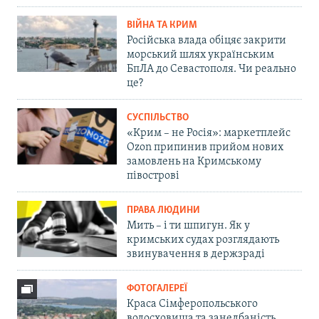
ВІЙНА ТА КРИМ
Російська влада обіцяє закрити
морський шлях українським
БпЛА до Севастополя. Чи реально
це?
СУСПІЛЬСТВО
«Крим – не Росія»: маркетплейс
Ozon припинив прийом нових
замовлень на Кримському
півострові
ПРАВА ЛЮДИНИ
Мить – і ти шпигун. Як у
кримських судах розглядають
звинувачення в держзраді
ФОТОГАЛЕРЕЇ
Краса Сімферопольського
водосховища та занедбаність