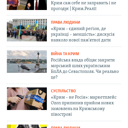
Крим сам себе не заправить і не
прогодує | Крим.Реалії
ПРАВА ЛЮДИНИ
«Крим – єдиний регіон, де
українці – меншість»: дискусія
навколо нової пам'ятної дати
ВІЙНА ТА КРИМ
Російська влада обіцяє закрити
морський шлях українським
БпЛА до Севастополя. Чи реально
це?
СУСПІЛЬСТВО
«Крим – не Росія»: маркетплейс
Ozon припинив прийом нових
замовлень на Кримському
півострові