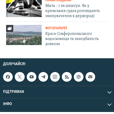
ПРАВА ЛЮДИНИ
Мить – і ти шпигун. Як у
кримських судах розглядають
звинувачення в держзраді
ФОТОГАЛЕРЕЇ
Краса Сімферопольського
водосховища та занедбаність
довкола
ДОЛУЧАЙСЯ!
ПІДТРИМКА
ІНФО