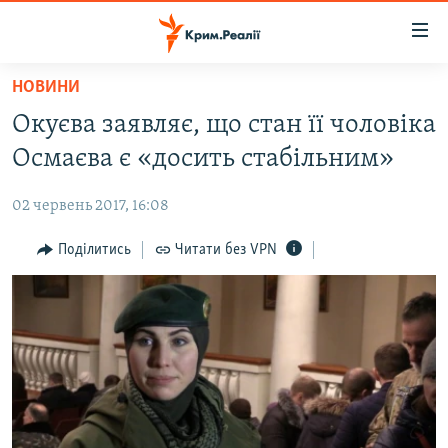
Доступність
посилання
Перейти
НОВИНИ
до
НОВИНИ
Окуєва заявляє, що стан її чоловіка
основного
ВОДА.КРИМ
матеріалу
Осмаєва є «досить стабільним»
ВІДЕО ТА ФОТО
Перейти
до
02 червень 2017, 16:08
ПОЛІТИКА
основної
БЛОГИ
Поділитись
Читати без VPN
навігації
Перейти
ПОГЛЯД
до
ІНТЕРВ'Ю
пошуку
ВСЕ ЗА ДЕНЬ
СПЕЦПРОЕКТИ
ЯК ОБІЙТИ БЛОКУВАННЯ
ДЕПОРТАЦІЯ