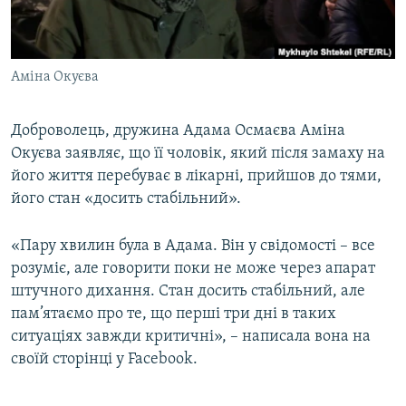
ВІДЕОУРОКИ «ELIFBE»
Русский
СВІДЧЕННЯ ОКУПАЦІЇ
Qırımtatar
Аміна Окуєва
УКРАЇНСЬКА ПРОБЛЕМА КРИМУ
ДОЛУЧАЙСЯ!
ІНФОГРАФІКА
Доброволець, дружина Адама Осмаєва Аміна
Окуєва заявляє, що її чоловік, який після замаху на
його життя перебуває в лікарні, прийшов до тями,
Усі сайти RFE/RL
його стан «досить стабільний».
«Пару хвилин була в Адама. Він у свідомості – все
розуміє, але говорити поки не може через апарат
штучного дихання. Стан досить стабільний, але
пам’ятаємо про те, що перші три дні в таких
ситуаціях завжди критичні», – написала вона на
своїй сторінці у Facebook.