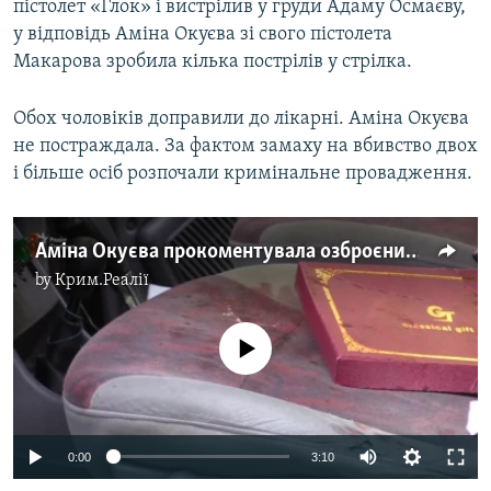
пістолет «Глок» і вистрілив у груди Адаму Осмаєву,
у відповідь Аміна Окуєва зі свого пістолета
Макарова зробила кілька пострілів у стрілка.
Обох чоловіків доправили до лікарні. Аміна Окуєва
не постраждала. За фактом замаху на вбивство двох
і більше осіб розпочали кримінальне провадження.
Аміна Окуєва прокоментувала озброєний напад на неї та Адама Осмаєва (відео)
by
Крим.Реалії
No media source currently available
0:00
3:10