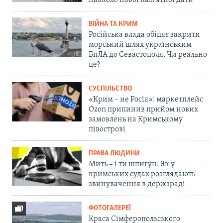
навколо нової пам'ятної дати
ВІЙНА ТА КРИМ
Російська влада обіцяє закрити
морський шлях українським
БпЛА до Севастополя. Чи реально
це?
СУСПІЛЬСТВО
«Крим – не Росія»: маркетплейс
Ozon припинив прийом нових
замовлень на Кримському
півострові
ПРАВА ЛЮДИНИ
Мить – і ти шпигун. Як у
кримських судах розглядають
звинувачення в держзраді
ФОТОГАЛЕРЕЇ
Краса Сімферопольського