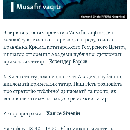
ВІДЕОУРОКИ «ELIFBE»
Русский
СВІДЧЕННЯ ОКУПАЦІЇ
Qırımtatar
УКРАЇНСЬКА ПРОБЛЕМА КРИМУ
3 червня в гостях проекту «Musafir vaqtı» член
ДОЛУЧАЙСЯ!
ІНФОГРАФІКА
меджлісу кримськотатарського народу, голова
правління Кримськотатарського Ресурсного Центру,
ініціатор створення Академії публічної дипломатії
кримських татар –​
Ескендер Барієв
.
Усі сайти RFE/RL
У Києві стартувала перша сесія Академії публічної
дипломатії кримських татар. Наш гість розповість
про стратегію публічної дипломатії та про те, як
вона впливатиме на імідж кримських татар.
Автор програми –
Халісе Зінедін
.
Час ефіру: 18:40 – 18:50. Ефір можна слухати на