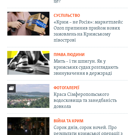
це?
СУСПІЛЬСТВО
«Крим – не Росія»: маркетплейс
Ozon припинив прийом нових
замовлень на Кримському
півострові
ПРАВА ЛЮДИНИ
Мить – і ти шпигун. Як у
кримських судах розглядають
звинувачення в держзраді
ФОТОГАЛЕРЕЇ
Краса Сімферопольського
водосховища та занедбаність
довкола
ВІЙНА ТА КРИМ
Сорок днів, сорок ночей. Про
результати кримської операції з