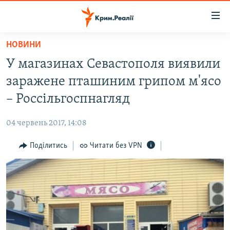
Доступність
посилання
Перейти
НОВИНИ
до
НОВИНИ
У магазинах Севастополя виявили
основного
ВОДА.КРИМ
матеріалу
заражене пташиним грипом м'ясо
ВІДЕО ТА ФОТО
Перейти
– Россільгоспнагляд
до
ПОЛІТИКА
основної
04 червень 2017, 14:08
БЛОГИ
навігації
Перейти
Поділитись
Читати без VPN
ПОГЛЯД
до
ІНТЕРВ'Ю
пошуку
ВСЕ ЗА ДЕНЬ
СПЕЦПРОЕКТИ
ЯК ОБІЙТИ БЛОКУВАННЯ
ДЕПОРТАЦІЯ