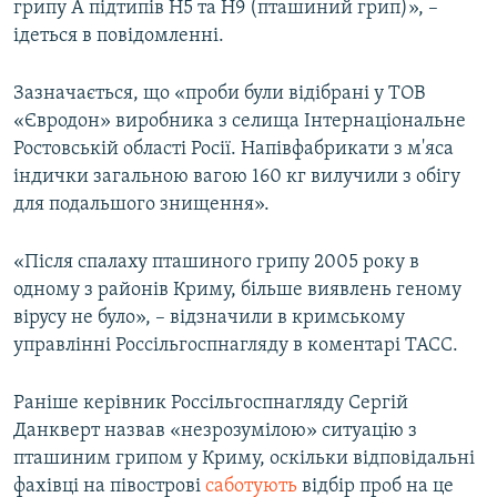
грипу А підтипів Н5 та Н9 (пташиний грип)», –
ідеться в повідомленні.
Зазначається, що «проби були відібрані у ТОВ
«Євродон» виробника з селища Інтернаціональне
Ростовській області Росії. Напівфабрикати з м'яса
індички загальною вагою 160 кг вилучили з обігу
для подальшого знищення».
«Після спалаху пташиного грипу 2005 року в
одному з районів Криму, більше виявлень геному
вірусу не було», – відзначили в кримському
управлінні Россільгоспнагляду в коментарі ТАСС.
Раніше керівник Россільгоспнагляду Сергій
Данкверт назвав «незрозумілою» ситуацію з
пташиним грипом у Криму, оскільки відповідальні
фахівці на півострові
саботують
відбір проб на це