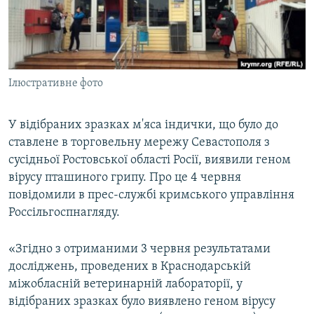
ВІДЕОУРОКИ «ELIFBE»
Русский
СВІДЧЕННЯ ОКУПАЦІЇ
Qırımtatar
УКРАЇНСЬКА ПРОБЛЕМА КРИМУ
Ілюстративне фото
ДОЛУЧАЙСЯ!
ІНФОГРАФІКА
У відібраних зразках м'яса індички, що було до
ставлене в торговельну мережу Севастополя з
Усі сайти RFE/RL
сусідньої Ростовської області Росії, виявили геном
вірусу пташиного грипу. Про це 4 червня
повідомили в прес-службі кримського управління
Россільгоспнагляду.
«Згідно з отриманими 3 червня результатами
досліджень, проведених в Краснодарській
міжобласній ветеринарній лабораторії, у
відібраних зразках було виявлено геном вірусу