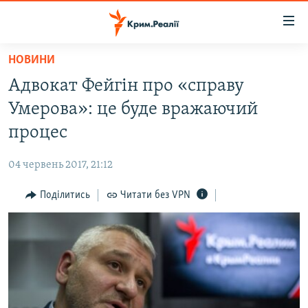
Доступність
посилання
Перейти
НОВИНИ
до
НОВИНИ
Адвокат Фейгін про «справу
основного
ВОДА.КРИМ
матеріалу
Умерова»: це буде вражаючий
ВІДЕО ТА ФОТО
Перейти
процес
до
ПОЛІТИКА
основної
04 червень 2017, 21:12
БЛОГИ
навігації
Перейти
Поділитись
Читати без VPN
ПОГЛЯД
до
ІНТЕРВ'Ю
пошуку
ВСЕ ЗА ДЕНЬ
СПЕЦПРОЕКТИ
ЯК ОБІЙТИ БЛОКУВАННЯ
ДЕПОРТАЦІЯ