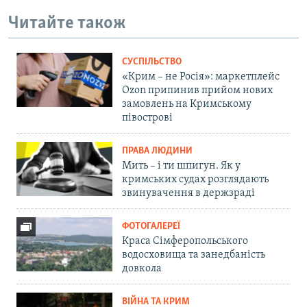
Читайте також
СУСПІЛЬСТВО
«Крим – не Росія»: маркетплейс
Ozon припинив прийом нових
замовлень на Кримському
півострові
ПРАВА ЛЮДИНИ
Мить – і ти шпигун. Як у
кримських судах розглядають
звинувачення в держзраді
ФОТОГАЛЕРЕЇ
Краса Сімферопольського
водосховища та занедбаність
довкола
ВІЙНА ТА КРИМ