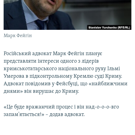
ВІДЕОУРОКИ «ELIFBE»
Русский
СВІДЧЕННЯ ОКУПАЦІЇ
Qırımtatar
УКРАЇНСЬКА ПРОБЛЕМА КРИМУ
Марк Фейгін
ДОЛУЧАЙСЯ!
ІНФОГРАФІКА
Російський адвокат Марк Фейгін планує
представляти інтереси одного з лідерів
Усі сайти RFE/RL
кримськотатарського національного руху Ільмі
Умерова в підконтрольному Кремлю суді Криму.
Адвокат повідомив у Фейсбуці, що «найближчими
днями» він вирушає до Криму.
«Це буде вражаючий процес і він над-о-о-о-вго
запам'ятається!» – додав адвокат.