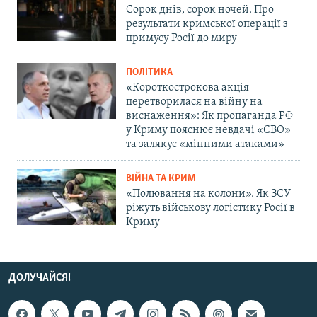
Сорок днів, сорок ночей. Про
результати кримської операції з
примусу Росії до миру
ПОЛІТИКА
«Короткострокова акція
перетворилася на війну на
виснаження»: Як пропаганда РФ
у Криму пояснює невдачі «СВО»
та залякує «мінними атаками»
ВІЙНА ТА КРИМ
«Полювання на колони». Як ЗСУ
ріжуть військову логістику Росії в
Криму
ДОЛУЧАЙСЯ!