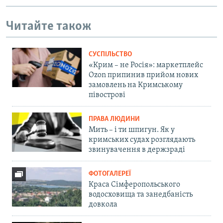
Читайте також
СУСПІЛЬСТВО
«Крим – не Росія»: маркетплейс
Ozon припинив прийом нових
замовлень на Кримському
півострові
ПРАВА ЛЮДИНИ
Мить – і ти шпигун. Як у
кримських судах розглядають
звинувачення в держзраді
ФОТОГАЛЕРЕЇ
Краса Сімферопольського
водосховища та занедбаність
довкола