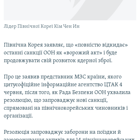
ВІДЕОУРОКИ «ELIFBE»
Русский
СВІДЧЕННЯ ОКУПАЦІЇ
Qırımtatar
Лідер Північної Кореї Кім Чен Ин
УКРАЇНСЬКА ПРОБЛЕМА КРИМУ
ДОЛУЧАЙСЯ!
ІНФОГРАФІКА
Північна Корея заявляє, що «повністю відкидає»
останні санкції ООН як «ворожий акт» і буде
продовжувати свій розвиток ядерної зброї.
Усі сайти RFE/RL
Про це заявив представник МЗС країни, якого
цитуєофіційне інформаційне агентство ЦТАК 4
червня, після того, як Рада Безпеки ООН ухвалила
резолюцію, що запроваджує нові санкції,
спрямовані на північнокорейських чиновників і
організації.
Резолюція запроваджує заборони на поїздки й