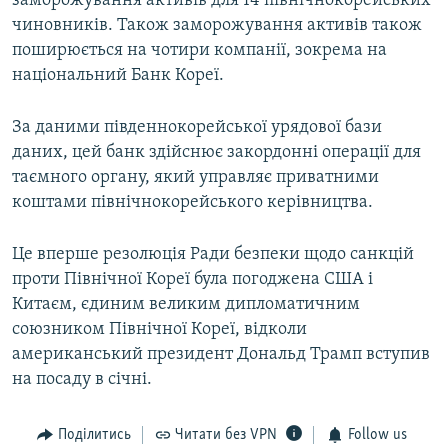
заморожування активів для 14 північнокорейських
чиновників. Також заморожування активів також
поширюється на чотири компанії, зокрема на
національний Банк Кореї.
За даними південнокорейської урядової бази
даних, цей банк здійснює закордонні операції для
таємного органу, який управляє приватними
коштами північнокорейського керівництва.
Це вперше резолюція Ради безпеки щодо санкцій
проти Північної Кореї була погоджена США і
Китаєм, єдиним великим дипломатичним
союзником Північної Кореї, відколи
американський президент Дональд Трамп вступив
на посаду в січні.
Поділитись
Читати без VPN
Follow us