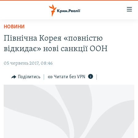
Доступність
посилання
Перейти
НОВИНИ
до
НОВИНИ
Північна Корея «повністю
основного
ВОДА.КРИМ
матеріалу
відкидає» нові санкції ООН
ВІДЕО ТА ФОТО
Перейти
до
05 червень 2017, 08:46
ПОЛІТИКА
основної
БЛОГИ
Поділитись
Читати без VPN
навігації
Перейти
ПОГЛЯД
до
ІНТЕРВ'Ю
пошуку
ВСЕ ЗА ДЕНЬ
СПЕЦПРОЕКТИ
ЯК ОБІЙТИ БЛОКУВАННЯ
ДЕПОРТАЦІЯ