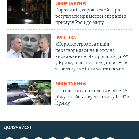
ВІЙНА ТА КРИМ
Сорок днів, сорок ночей. Про
результати кримської операції з
примусу Росії до миру
ПОЛІТИКА
«Короткострокова акція
перетворилася на війну на
виснаження»: Як пропаганда РФ
у Криму пояснює невдачі «СВО»
та залякує «мінними атаками»
ВІЙНА ТА КРИМ
«Полювання на колони». Як ЗСУ
ріжуть військову логістику Росії в
Криму
ДОЛУЧАЙСЯ!