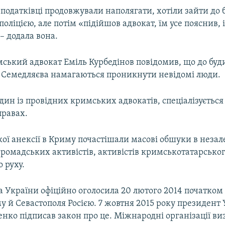
, податківці продовжували наполягати, хотіли зайти до
оліцією, але потім «підійшов адвокат, їм усе пояснив, 
– додала вона.
мський адвокат Еміль Курбедінов повідомив, що до буд
 Семедляєва намагаються проникнути невідомі люди.
дин із провідних кримських адвокатів, спеціалізується
правах.
кої анексії в Криму почастішали масові обшуки в неза
громадських активістів, активістів кримськотатарсько
 руху.
 України офіційно оголосила 20 лютого 2014 початком
у й Севастополя Росією. 7 жовтня 2015 року президент
нко підписав закон про це. Міжнародні організації ви