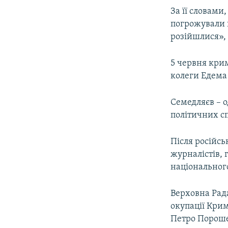
За її словами
погрожували п
розійшлися», 
5 червня кри
колеги Едема
Семедляєв – о
політичних с
Після російсь
журналістів, 
національного
Верховна Рада
окупації Крим
Петро Пороше