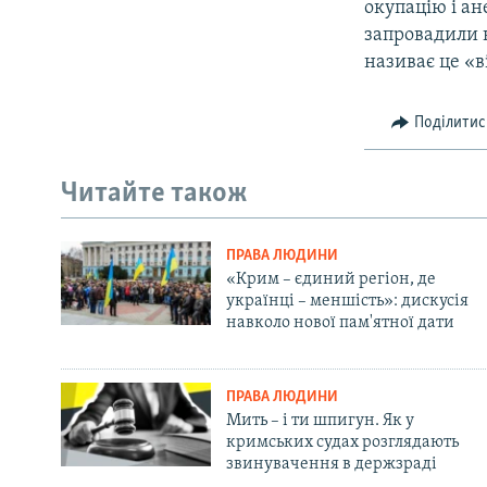
окупацію і ан
запровадили н
називає це «в
Поділитис
Читайте також
ПРАВА ЛЮДИНИ
«Крим – єдиний регіон, де
українці – меншість»: дискусія
навколо нової пам'ятної дати
ПРАВА ЛЮДИНИ
Мить – і ти шпигун. Як у
кримських судах розглядають
звинувачення в держзраді