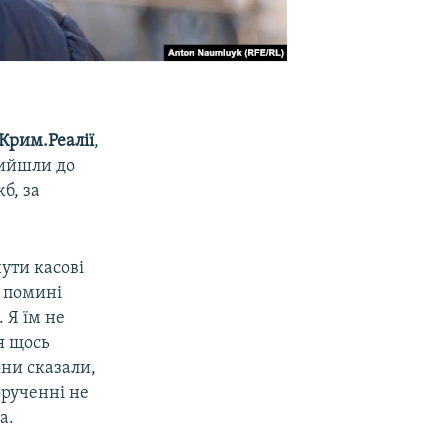
Крим.Реалії
,
рийшли до
б, за
ути касові
у помині
 Я їм не
я щось
они сказали,
орученні не
а.