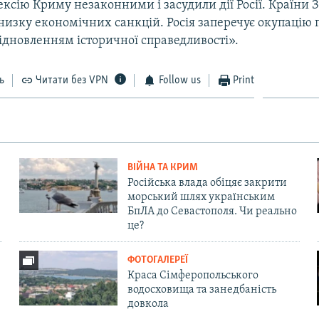
ексію Криму незаконними і засудили дії Росії. Країни 
изку економічних санкцій. Росія заперечує окупацію п
ідновленням історичної справедливості».
ь
Читати без VPN
Follow us
Print
ВІЙНА ТА КРИМ
Російська влада обіцяє закрити
морський шлях українським
БпЛА до Севастополя. Чи реально
це?
ФОТОГАЛЕРЕЇ
Краса Сімферопольського
водосховища та занедбаність
довкола