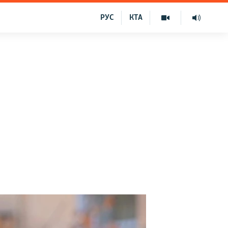
РУС
КТА