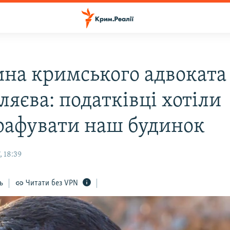
на кримського адвоката
яєва: податківці хотіли
рафувати наш будинок
 18:39
ь
Читати без VPN