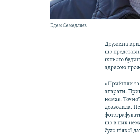
Едем Семедляєв
Дружина крим
що представн
їхнього будин
адресою прож
«Прийшли за 
апарати. При
немає. Точної
дозволила. По
фотографувати
що в них нем
було ніякої д