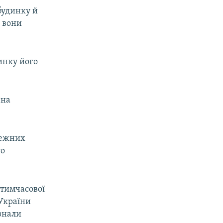
 будинку й
і вони
инку його
 на
лежних
го
 тимчасової
 України
знали