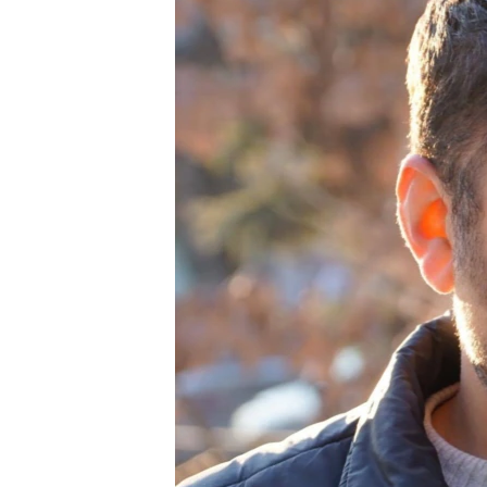
ВІДЕОУРОКИ «ELIFBE»
СВІДЧЕННЯ ОКУПАЦІЇ
УКРАЇНСЬКА ПРОБЛЕМА КРИМУ
ІНФОГРАФІКА