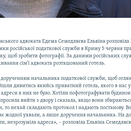
ського адвоката Едема Семедляєва Ельвіна розповіла
ики російської податкової служби в Криму 5 червня п
ку, щоб зробити фотографії. За даними російських служ
ивання сім'ї адвоката розташований готель.
дорученням начальника податкової служби, щоб оглян
йшли дивитись якийсь приватний готель, якого в нас 
 адреси в них не було. Хотіли пофотографувати будинок.
просила вийти з двору і сказала, якщо вони збираютьс
, то нехай складають протокол і надають постанову. В
ає жодної ухвали, а лише доручення начальника. На д
ати, незрозуміла адреса», – розповіла Ельвіна Семедляєв