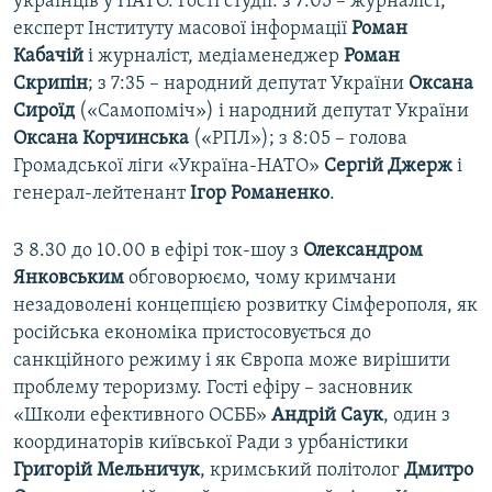
українців у НАТО. Гості студії: з 7:05 – журналіст,
експерт Інституту масової інформації
Роман
Кабачій
і журналіст, медіаменеджер
Роман
Скрипін
; з 7:35 – народний депутат України
Оксана
Сироїд
(«Самопоміч») і народний депутат України
Оксана Корчинська
(«РПЛ»); з 8:05 – голова
Громадської ліги «Україна-НАТО»
Сергій Джерж
і
генерал-лейтенант
Ігор Романенко
.
З 8.30 до 10.00 в ефірі ток-шоу з
Олександром
Янковським
обговорюємо, чому кримчани
незадоволені концепцією розвитку Сімферополя, як
російська економіка пристосовується до
санкційного режиму і як Європа може вирішити
проблему тероризму. Гості ефіру – засновник
«Школи ефективного ОСББ»
Андрій Саук
, один з
координаторів київської Ради з урбаністики
Григорій Мельничук
, кримський політолог
Дмитро