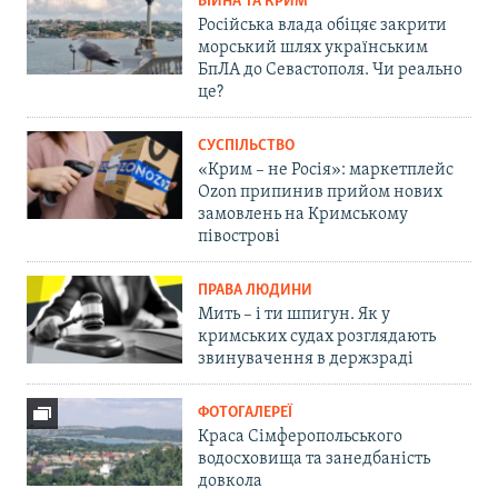
ВІЙНА ТА КРИМ
Російська влада обіцяє закрити
морський шлях українським
БпЛА до Севастополя. Чи реально
це?
СУСПІЛЬСТВО
«Крим – не Росія»: маркетплейс
Ozon припинив прийом нових
замовлень на Кримському
півострові
ПРАВА ЛЮДИНИ
Мить – і ти шпигун. Як у
кримських судах розглядають
звинувачення в держзраді
ФОТОГАЛЕРЕЇ
Краса Сімферопольського
водосховища та занедбаність
довкола