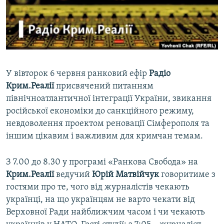
ВІДЕОУРОКИ «ELIFBE»
Русский
СВІДЧЕННЯ ОКУПАЦІЇ
Qırımtatar
УКРАЇНСЬКА ПРОБЛЕМА КРИМУ
ДОЛУЧАЙСЯ!
ІНФОГРАФІКА
У вівторок 6 червня ранковий ефір
Радіо
Крим.Реалії
присвячений питанням
північноатлантичної інтеграції України, звикання
Усі сайти RFE/RL
російської економіки до санкційного режиму,
невдоволення проектом реновації Сімферополя та
іншим цікавим і важливим для кримчан темам.
З 7.00 до 8.30 у програмі «Ранкова Свобода» на
Крим.Реалії
ведучий
Юрій Матвійчук
говоритиме з
гостями про те, чого від журналістів чекають
українці, на що українцям не варто чекати від
Верховної Ради найближчим часом і чи чекають