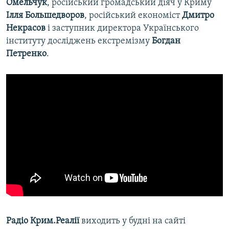
Омельчук
, російський громадський діяч у Криму
Ілля Большедворов
, російський економіст
Дмитро
Некрасов
і заступник директора Українського
інституту досліджень екстремізму
Богдан
Петренко
.
​Радіо Крим.Реалії
виходить у будні на сайті