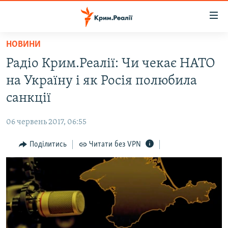
Доступність
посилання
Перейти
НОВИНИ
до
НОВИНИ
Радіо Крим.Реалії: Чи чекає НАТО
основного
ВОДА.КРИМ
матеріалу
на Україну і як Росія полюбила
ВІДЕО ТА ФОТО
Перейти
санкції
до
ПОЛІТИКА
основної
06 червень 2017, 06:55
БЛОГИ
навігації
Перейти
Поділитись
Читати без VPN
ПОГЛЯД
до
ІНТЕРВ'Ю
пошуку
ВСЕ ЗА ДЕНЬ
СПЕЦПРОЕКТИ
ЯК ОБІЙТИ БЛОКУВАННЯ
ДЕПОРТАЦІЯ