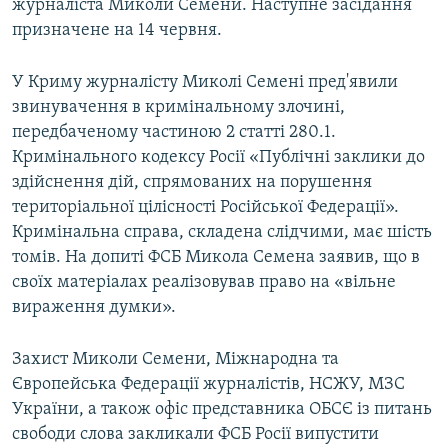
журналіста Миколи Семени. Наступне засідання
призначене на 14 червня.
У Криму журналісту Миколі Семені пред'явили
звинувачення в кримінальному злочині,
передбаченому частиною 2 статті 280.1.
Кримінального кодексу Росії «Публічні заклики до
здійснення дій, спрямованих на порушення
територіальної цілісності Російської Федерації».
Кримінальна справа, складена слідчими, має шість
томів. На допиті ФСБ Микола Семена заявив, що в
своїх матеріалах реалізовував право на «вільне
вираження думки».
Захист Миколи Семени, Міжнародна та
Європейська Федерації журналістів, НСЖУ, МЗС
України, а також офіс представника ОБСЄ із питань
свободи слова закликали ФСБ Росії випустити