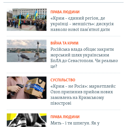
ПРАВА ЛЮДИНИ
«Крим – єдиний регіон, де
українці – меншість»: дискусія
навколо нової пам'ятної дати
ВІЙНА ТА КРИМ
Російська влада обіцяє закрити
морський шлях українським
БпЛА до Севастополя. Чи реально
це?
СУСПІЛЬСТВО
«Крим – не Росія»: маркетплейс
Ozon припинив прийом нових
замовлень на Кримському
півострові
ПРАВА ЛЮДИНИ
Мить – і ти шпигун. Як у