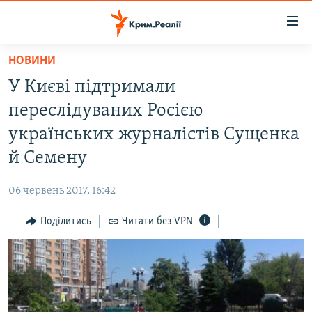
Доступність
посилання
Перейти
НОВИНИ
до
НОВИНИ
У Києві підтримали
основного
ВОДА.КРИМ
матеріалу
переслідуваних Росією
ВІДЕО ТА ФОТО
Перейти
українських журналістів Сущенка
до
ПОЛІТИКА
й Семену
основної
БЛОГИ
навігації
06 червень 2017, 16:42
Перейти
ПОГЛЯД
до
Поділитись
Читати без VPN
ІНТЕРВ'Ю
пошуку
ВСЕ ЗА ДЕНЬ
СПЕЦПРОЕКТИ
ЯК ОБІЙТИ БЛОКУВАННЯ
ДЕПОРТАЦІЯ