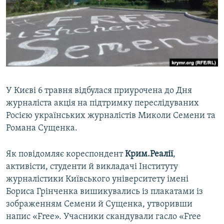
ВІДЕОУРОКИ «ELIFBE»
Русский
СВІДЧЕННЯ ОКУПАЦІЇ
Qırımtatar
УКРАЇНСЬКА ПРОБЛЕМА КРИМУ
ДОЛУЧАЙСЯ!
ІНФОГРАФІКА
У Києві 6 травня відбулася приурочена до Дня
журналіста акція на підтримку переслідуваних
Усі сайти RFE/RL
Росією українських журналістів Миколи Семени та
Романа Сущенка.
Як повідомляє кореспондент
Крим.Реалії
,
активісти, студенти й викладачі Інституту
журналістики Київського університету імені
Бориса Грінченка вишикувались із плакатами із
зображенням Семени й Сущенка, утворивши
напис «Free». Учасники скандували гасло «Free