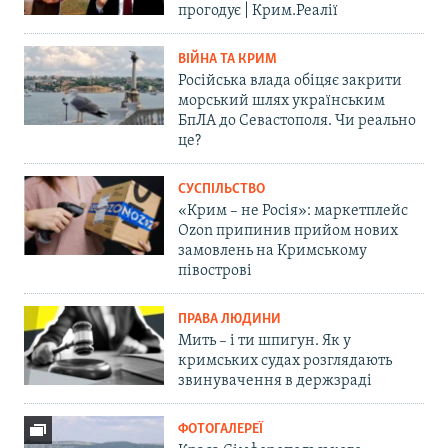
прогодує | Крим.Реалії
ВІЙНА ТА КРИМ
Російська влада обіцяє закрити
морський шлях українським
БпЛА до Севастополя. Чи реально
це?
СУСПІЛЬСТВО
«Крим – не Росія»: маркетплейс
Ozon припинив прийом нових
замовлень на Кримському
півострові
ПРАВА ЛЮДИНИ
Мить – і ти шпигун. Як у
кримських судах розглядають
звинувачення в держзраді
ФОТОГАЛЕРЕЇ