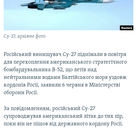
ВІДЕОУРОКИ «ELIFBE»
Русский
СВІДЧЕННЯ ОКУПАЦІЇ
Qırımtatar
УКРАЇНСЬКА ПРОБЛЕМА КРИМУ
Су-27, архівне фото
ДОЛУЧАЙСЯ!
ІНФОГРАФІКА
Російський винищувач Су-27 піднімали в повітря
для перехоплення американського стратегічного
Усі сайти RFE/RL
бомбардувальника B-52, що летів над
нейтральними водами Балтійського моря уздовж
кордонів Росії, заявили 6 червня в Міністерстві
оборони Росії.
За повідомленням, російський Су-27
супроводжував американський літак до тих пір,
поки він не пішов від державного кордону Росії.