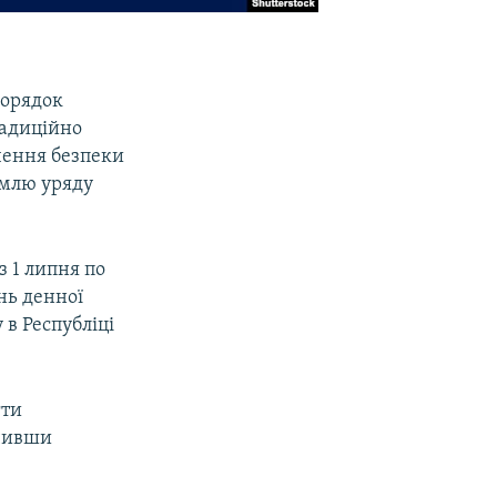
порядок
радиційно
ечення безпеки
емлю уряду
з 1 липня по
нь денної
 в Республіці
гти
ючивши