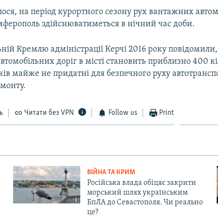
ося, на період курортного сезону рух вантажних автом
імферополь здійснюватиметься в нічний час доби.
ній Кремлю адміністрації Керчі 2016 року повідомили,
втомобільних доріг в місті становить приблизно 400 кі
ків майже не придатні для безпечного руху автотрансп
монту.
ь
Читати без VPN
Follow us
Print
ВІЙНА ТА КРИМ
Російська влада обіцяє закрити
морський шлях українським
БпЛА до Севастополя. Чи реально
це?