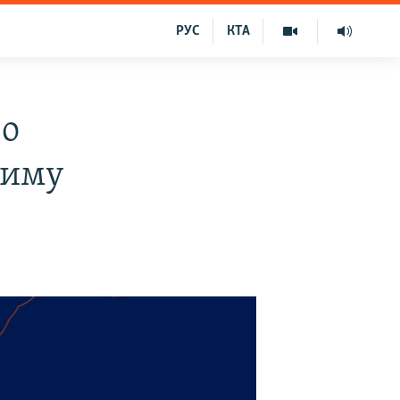
РУС
КТА
во
риму