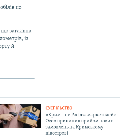
обілів по
 що загальна
лометрів, із
орту й
СУСПІЛЬСТВО
«Крим – не Росія»: маркетплейс
Ozon припинив прийом нових
замовлень на Кримському
півострові