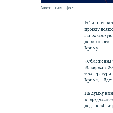
Ілюстративне фото
Із 1 липня на
проїзду деяк
запроваджують
дорожнього п
Криму.
«Обмеження ру
30 вересня 20
температури п
Крим», – йдет
На думку нині
«передчасном
додаткові ви