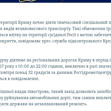
 території Криму почне діяти тимчасовий спеціальний 
их видів великовагового транспорту. Такі обмеження т
ся влітку на території сусідньої Росії з метою забезп
окриття, повідомляє прес-служба підконтрольного Кр
ху діятиме на регіональних дорогах Криму в період і
17 року з 10:00 до 22:00 години, виключно в разі значе
овітря понад 32 градусів за даними Росгідрометцентру
ься в повідомленні.
шньої влади півострова, такий захід дозволить запобі
у руйнування автомобільних доріг, тим самим викл
трати держави на незапланований ремонт».