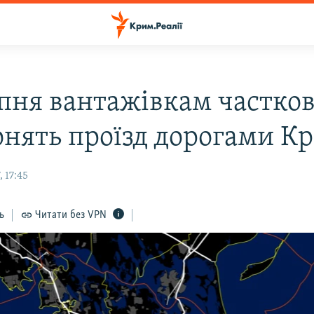
ипня вантажівкам частко
онять проїзд дорогами К
 17:45
ь
Читати без VPN