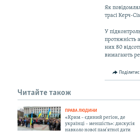
Як повідомлял
трасі Керч-С
У підконтроль
протяжність а
них 80 відсот
вимагають ре
Поділитис
Читайте також
ПРАВА ЛЮДИНИ
«Крим – єдиний регіон, де
українці – меншість»: дискусія
навколо нової пам'ятної дати