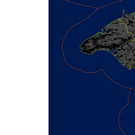
ВІДЕОУРОКИ «ELIFBE»
СВІДЧЕННЯ ОКУПАЦІЇ
УКРАЇНСЬКА ПРОБЛЕМА КРИМУ
ІНФОГРАФІКА