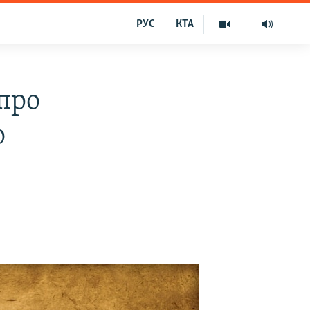
РУС
КТА
 про
о