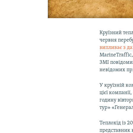
Круїзний тепл
червня перебу
випливає з да
MarineTraffic
ЗМІ повідомил
невідомих пр
У круїзній ко
цієї компанії,
годину вівто
тур» «Генерал
Теплохід із 2
представник к