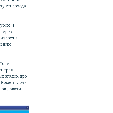
рту теплохода
турою, з
 через
лялося в
альний
 їхнє
енерал
их згадок про
є. Коментуючи
оновлювати