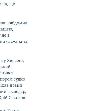
овів, що
лов повідомив
мацією,
 не з
сника судна та
в у Херсоні,
ський,
мінився
рапором судно
їхав новий
вий господар,
Юрій Соколов.
омо. Також