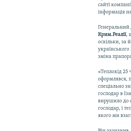
сайті компані
інформація на
Генеральний 
Крим.Реалії
,
оскільки, за 
українського 
зміна прапора
«Теплохід 25 
оформлявся, п
спеціально зн
господар в Із
вирушило до 
господар, і т
якого ми взаг
Він зазначив,