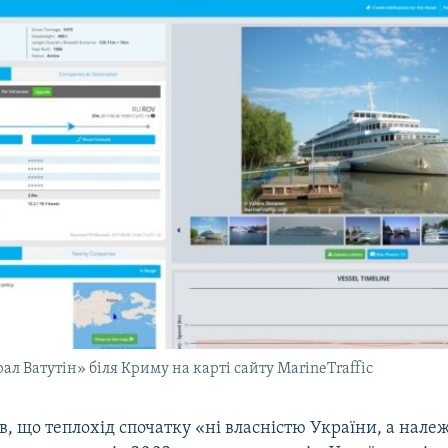
ал Ватутін» біля Криму на карті сайту MarineTraffic
в, що теплохід спочатку «ні власністю України, а нале