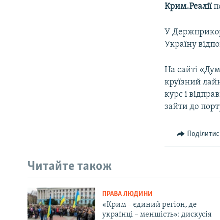
Крим.Реалії
п
У Держприко
Україну відпо
На сайті «Ду
круїзний лай
курс і відпра
зайти до порт
Поділитис
Читайте також
ПРАВА ЛЮДИНИ
«Крим – єдиний регіон, де
українці – меншість»: дискусія