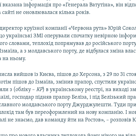
ї вказана інформація про «Генерала Ватутіна», він відп
 сайті не оновлювалася кілька років.
директор круїзної компанії «Червона рута» Юрій Соко
 що українські ЗМІ оперували спочатку невірною інфор
його словами, теплохід попрямував до російського порту
Ізмаїла, а з молдавського порту, де відбулася зміна вла
 на ньому.
числа вийшов із Києва, пішов до Херсона, з 29 по 31 стоя
отім пішов до Ізмаїла, змінив прапор, спустили україн
яли з (обліку –
КР
) в українському реєстрі, на виході з
маїлі, господар підняв прапор Беліза, і під Белізький п
славного молдавського порту Джурджулешти. Туди при
еплохід там був переоформлений на нову компанію. І но
алі не знаємо, дав команду йти на Ростов», – розповів 
 що про нового власника теплохода йому нічого не від