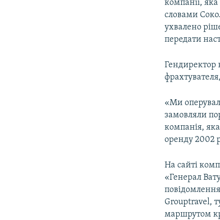
компанії, яка
словами Сокол
ухвалено ріше
передати нас
Гендиректор к
фрахтувателя,
«Ми оперувал
замовляли пор
компанія, яка
оренду 2002 р
На сайті комп
«Генерал Ват
повідомлення 
Grouptravel, 
маршрутом кру