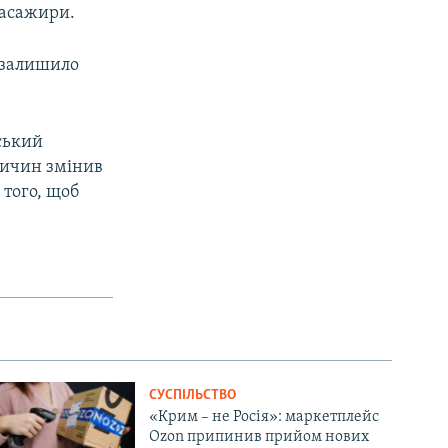
пасажири.
 залишило
ський
ричин змінив
 того, щоб
СУСПІЛЬСТВО
«Крим – не Росія»: маркетплейс
Ozon припинив прийом нових