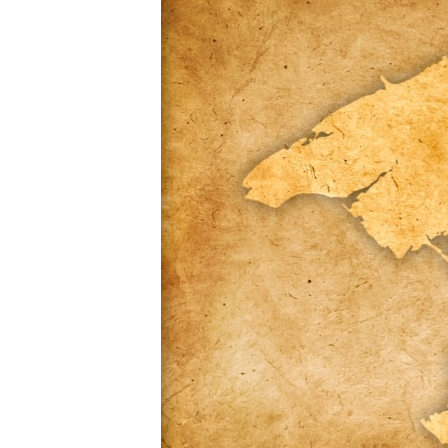
ВІДЕОУРОКИ «ELIFBE»
СВІДЧЕННЯ ОКУПАЦІЇ
УКРАЇНСЬКА ПРОБЛЕМА КРИМУ
ІНФОГРАФІКА