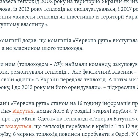
 завела теплохід 2002 року на територію України як ін
ова, із 2013 року теплохід не експлуатувалася, і 2017 р
ння «вивести теплохід як інвестицію із території Укра
тупному власнику».
омпанії додав, що компанія «Червона рута» виступала 
 а не власником цього теплохода.
и ним (теплоходом –
КР
): наймали команду, закуповув
ти, ремонтували теплохід... Але фактичний власник –
 своїй «дочці» в Україні передала теплохід. А потім ми 
оку, і до 2013 року ми його орендували», – підкреслив 
анії «Червона рута» станом на 16 годину інформація пр
утін»
відсутня
, немає його й у розділі «гарячі круїзи». У
про тур «Київ-Одеса» на теплоході «Генерал Ватутін» є
тут
вказується
, що теплохід перебуває в круїзі з 1 по 12 ч
їзу, 6 червня теплохід повинен перебувати в Одесі. У 