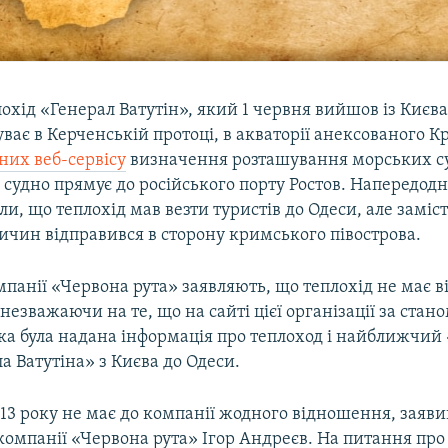
охід «Генерал Ватутін», який 1 червня вийшов із Києва
ває в Керченській протоці, в акваторії анексованого К
них веб-сервісу
визначення розташування морських с
, судно прямує до російського порту Ростов. Напередодн
и, що теплохід мав везти туристів до Одеси, але заміст
ичин відправився в сторону кримського півострова.
мпанії «Червона рута» заявляють, що теплохід не має 
 незважаючи на те, що на сайті цієї організації за стано
рка була надана інформація про теплоход і найближчий
а Ватутіна» з Києва до Одеси.
013 року не має до компанії жодного відношення, заяв
омпанії «Червона рута» Ігор Андреєв. На питання про 