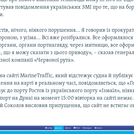
тував повідомлення українських ЗМІ про те, що на бо
и.
тів, нічого, ніякого порушення... Я говорив із прокура
роною, з усіма... Всі вже розібралися. Все оформлялося
органи, органи портнагляду, через митницю, все оформ
се, що я можу сказати з цього приводу», – сказав генер
зної компанії «Червоної рута».
на сайті MarineTraffic, який відстежує судна й публікує
ння на карті в реальному часі, повідомляється, що «Г
ує до порту Ростов із українського порту «Ізмаїл», ніяк
орт на Дунаї на момент 15:00 вівторка на сайті нема
ій Соколов висловив припущення, що сайт не встигає 