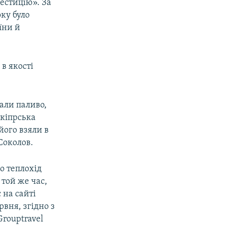
вестицію». За
оку було
їни й
в якості
али паливо,
 кіпрська
його взяли в
Соколов.
о теплохід
 той же час,
 на сайті
ервня, згідно з
Grouptravel