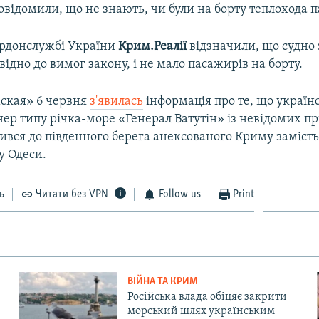
овідомили, що не знають, чи були на борту теплохода 
рдонслужбі України
Крим.Реалії
відзначили, що судно
відно до вимог закону, і не мало пасажирів на борту.
мская» 6 червня
з'явилась
інформація про те, що україн
нер типу річка-море «Генерал Ватутін» із невідомих п
вився до південного берега анексованого Криму замість
у Одеси.
ь
Читати без VPN
Follow us
Print
ВІЙНА ТА КРИМ
Російська влада обіцяє закрити
морський шлях українським