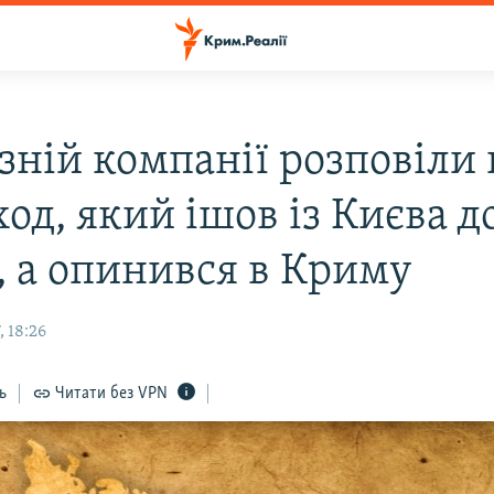
зній компанії розповіли
од, який ішов із Києва д
, а опинився в Криму
 18:26
ь
Читати без VPN