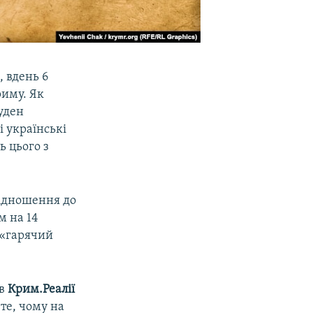
, вдень 6
риму. Як
уден
і українські
ь цього з
відношення до
м на 14
 «гарячий
ив
Крим.Реалії
те, чому на