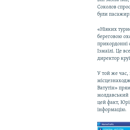
Соколов спрос
були пасажир
«Ніяких турис
береговою охо
прикордонні 
Ізмаїлі. Це в
директор круї
У той же час, 
місцезнаходже
Ватутін» прям
молдавський п
цей факт, Юр
інформацію.