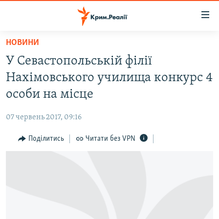
Доступність
посилання
Перейти
НОВИНИ
до
НОВИНИ
У Севастопольській філії
основного
ВОДА.КРИМ
матеріалу
Нахімовського училища конкурс 4
ВІДЕО ТА ФОТО
Перейти
особи на місце
до
ПОЛІТИКА
основної
07 червень 2017, 09:16
БЛОГИ
навігації
Перейти
Поділитись
Читати без VPN
ПОГЛЯД
до
ІНТЕРВ'Ю
пошуку
ВСЕ ЗА ДЕНЬ
СПЕЦПРОЕКТИ
ЯК ОБІЙТИ БЛОКУВАННЯ
ДЕПОРТАЦІЯ