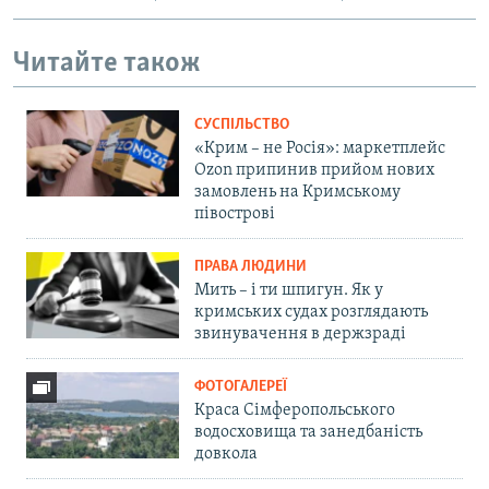
Читайте також
СУСПІЛЬСТВО
«Крим – не Росія»: маркетплейс
Ozon припинив прийом нових
замовлень на Кримському
півострові
ПРАВА ЛЮДИНИ
Мить – і ти шпигун. Як у
кримських судах розглядають
звинувачення в держзраді
ФОТОГАЛЕРЕЇ
Краса Сімферопольського
водосховища та занедбаність
довкола