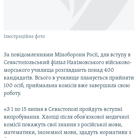
ВІДЕОУРОКИ «ELIFBE»
Русский
СВІДЧЕННЯ ОКУПАЦІЇ
Qırımtatar
УКРАЇНСЬКА ПРОБЛЕМА КРИМУ
Ілюстраційне фото
ДОЛУЧАЙСЯ!
ІНФОГРАФІКА
За повідомленнями Міноборони Росії, для вступу в
Севастопольський філіал Нахімовського військово-
Усі сайти RFE/RL
морського училища розглядають понад 400
кандидатів. Всього в училище планується прийняти
100 осіб, приймальна комісія вже завершила свою
роботу.
«З 1 по 15 липня в Севастополі пройдуть вступні
випробування. Хлопці після обов'язкової медичної
комісії покажуть свої знання з російської мови,
математики, іноземної мови, здадуть нормативи з