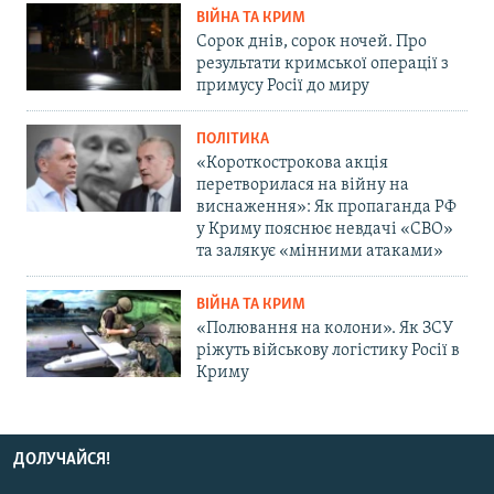
ВІЙНА ТА КРИМ
Сорок днів, сорок ночей. Про
результати кримської операції з
примусу Росії до миру
ПОЛІТИКА
«Короткострокова акція
перетворилася на війну на
виснаження»: Як пропаганда РФ
у Криму пояснює невдачі «СВО»
та залякує «мінними атаками»
ВІЙНА ТА КРИМ
«Полювання на колони». Як ЗСУ
ріжуть військову логістику Росії в
Криму
ДОЛУЧАЙСЯ!