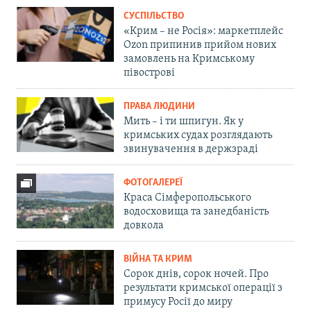
СУСПІЛЬСТВО
«Крим – не Росія»: маркетплейс
Ozon припинив прийом нових
замовлень на Кримському
півострові
ПРАВА ЛЮДИНИ
Мить – і ти шпигун. Як у
кримських судах розглядають
звинувачення в держзраді
ФОТОГАЛЕРЕЇ
Краса Сімферопольського
водосховища та занедбаність
довкола
ВІЙНА ТА КРИМ
Сорок днів, сорок ночей. Про
результати кримської операції з
примусу Росії до миру