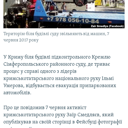
ВІДЕОУРОКИ «ELIFBE»
Русский
СВІДЧЕННЯ ОКУПАЦІЇ
Qırımtatar
УКРАЇНСЬКА ПРОБЛЕМА КРИМУ
Територію біля будівлі суду звільняють від машин, 7
ДОЛУЧАЙСЯ!
ІНФОГРАФІКА
червня 2017 року
У Криму біля будівлі підконтрольного Кремлю
Усі сайти RFE/RL
Сімферопольського районного суду, де триває
процес у справі одного з лідерів
кримськотатарського національного руху Ільмі
Умерова, відбувається евакуація припаркованих
автомобілів.
Про це повідомив 7 червня активіст
кримськотатарського руху Заїр Смедляєв, який
опублікував на своїй сторінці в Фейсбуці фотографії