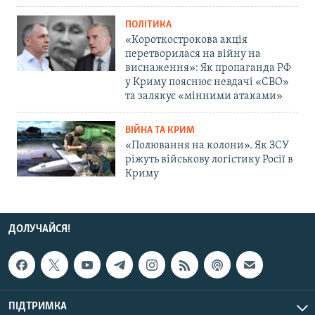
ПОЛІТИКА
«Короткострокова акція
перетворилася на війну на
виснаження»: Як пропаганда РФ
у Криму пояснює невдачі «СВО»
та залякує «мінними атаками»
ВІЙНА ТА КРИМ
«Полювання на колони». Як ЗСУ
ріжуть військову логістику Росії в
Криму
ДОЛУЧАЙСЯ!
ПІДТРИМКА