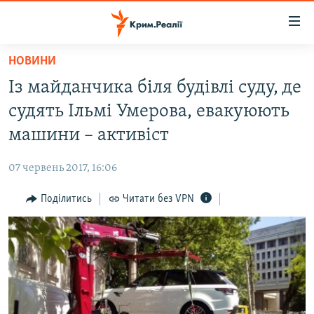
Доступність
посилання
Перейти
НОВИНИ
до
НОВИНИ
Із майданчика біля будівлі суду, де
основного
ВОДА.КРИМ
матеріалу
судять Ільмі Умерова, евакуюють
ВІДЕО ТА ФОТО
Перейти
машини – активіст
до
ПОЛІТИКА
основної
07 червень 2017, 16:06
БЛОГИ
навігації
Перейти
Поділитись
Читати без VPN
ПОГЛЯД
до
ІНТЕРВ'Ю
пошуку
ВСЕ ЗА ДЕНЬ
СПЕЦПРОЕКТИ
ЯК ОБІЙТИ БЛОКУВАННЯ
ДЕПОРТАЦІЯ