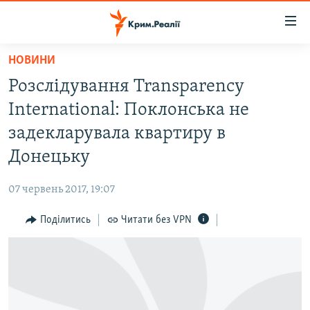
Доступність
посилання
Перейти
НОВИНИ
до
НОВИНИ
Розслідування Transparency
основного
ВОДА.КРИМ
матеріалу
International: Поклонська не
ВІДЕО ТА ФОТО
Перейти
задекларувала квартиру в
до
ПОЛІТИКА
Донецьку
основної
БЛОГИ
навігації
07 червень 2017, 19:07
Перейти
ПОГЛЯД
до
Поділитись
Читати без VPN
ІНТЕРВ'Ю
пошуку
ВСЕ ЗА ДЕНЬ
СПЕЦПРОЕКТИ
ЯК ОБІЙТИ БЛОКУВАННЯ
ДЕПОРТАЦІЯ