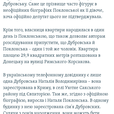
Дубровську. Саме це прізвище часто фігурує в
неофіційних біографіях Поклонської як її дівоче,
хоча офіційно депутат цього не підтверджувала.
Крім того, власниця квартири народилася в один
день із Поклонською, що також дозволяє авторам
розслідування припустити, що Дубровська й
Поклонська – один і той же чоловік. Квартира
площею 29,9 квадратних метрів розташована в
Донецьку на вулиці Римського-Корсакова.
В українському телефонному довіднику є лише
одна Дубровська Наталія Володимирівна – вона
зареєстрована в Криму, в селі Уютне Сакського
району під Євпаторією. Там же, згідно з офіційною
біографією, виросла і Наталя Поклонська. В одному
будинку з нею зареєстрована сім'я Дубровских.
Судячи з років народження, вони можуть бути