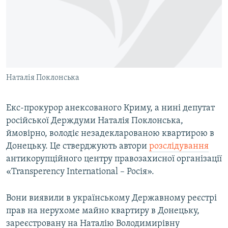
ВІДЕОУРОКИ «ELIFBE»
Русский
СВІДЧЕННЯ ОКУПАЦІЇ
Qırımtatar
УКРАЇНСЬКА ПРОБЛЕМА КРИМУ
ДОЛУЧАЙСЯ!
ІНФОГРАФІКА
Наталія Поклонська
Екс-прокурор анексованого Криму, а нині депутат
Усі сайти RFE/RL
російської Держдуми Наталія Поклонська,
ймовірно, володіє незадекларованою квартирою в
Донецьку. Це стверджують автори
розслідування
антикорупційного центру правозахисної організації
«Transperency International – Росія».
Вони виявили в українському Державному реєстрі
прав на нерухоме майно квартиру в Донецьку,
зареєстровану на Наталію Володимирівну