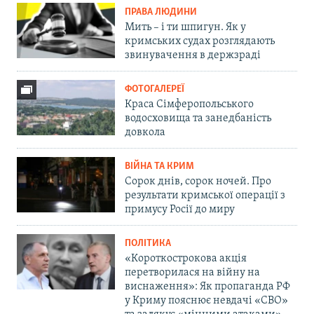
ПРАВА ЛЮДИНИ
Мить – і ти шпигун. Як у
кримських судах розглядають
звинувачення в держзраді
ФОТОГАЛЕРЕЇ
Краса Сімферопольського
водосховища та занедбаність
довкола
ВІЙНА ТА КРИМ
Сорок днів, сорок ночей. Про
результати кримської операції з
примусу Росії до миру
ПОЛІТИКА
«Короткострокова акція
перетворилася на війну на
виснаження»: Як пропаганда РФ
у Криму пояснює невдачі «СВО»