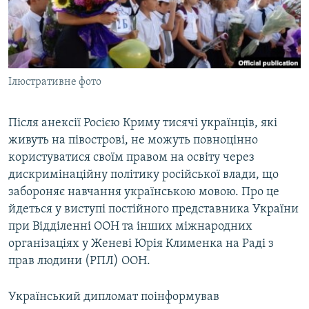
ВІДЕОУРОКИ «ELIFBE»
Русский
СВІДЧЕННЯ ОКУПАЦІЇ
Qırımtatar
УКРАЇНСЬКА ПРОБЛЕМА КРИМУ
Ілюстративне фото
ДОЛУЧАЙСЯ!
ІНФОГРАФІКА
Після анексії Росією Криму тисячі українців, які
живуть на півострові, не можуть повноцінно
Усі сайти RFE/RL
користуватися своїм правом на освіту через
дискримінаційну політику російської влади, що
забороняє навчання українською мовою. Про це
йдеться у виступі постійного представника України
при Відділенні ООН та інших міжнародних
організаціях у Женеві Юрія Клименка на Раді з
прав людини (РПЛ) ООН.
Український дипломат поінформував