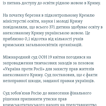
із питань доступу до освіти рідною мовою в Криму.
На початку березня в підконтрольному Кремлю
міністерстві освіти, науки і молоді Криму
повідомляли, що всього 371 дитина здобуває освіту в
анексованому Криму українською мовою. Це
приблизно 0,1 відсотка від кількості учнів
кримських загальноосвітніх організацій.
Міжнародний суд ООН 19 квітня погодився на
запровадження тимчасових заходів за позовом
«Україна проти Росії» для захисту прав жителів
анексованого Криму. Суд постановив, що є факти
непоправної шкоди, завданої правам українців.
Суд зобов'язав Росію до винесення фінального
рішення припинити утиски прав
кримськотатарського народу на представництво