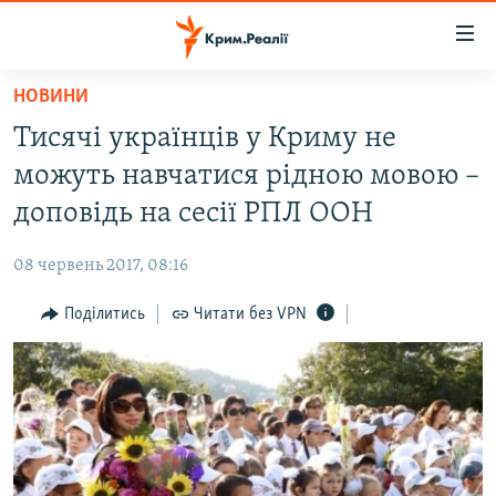
Доступність
посилання
Перейти
НОВИНИ
до
НОВИНИ
Тисячі українців у Криму не
основного
ВОДА.КРИМ
матеріалу
можуть навчатися рідною мовою –
ВІДЕО ТА ФОТО
Перейти
доповідь на сесії РПЛ ООН
до
ПОЛІТИКА
основної
08 червень 2017, 08:16
БЛОГИ
навігації
Перейти
Поділитись
Читати без VPN
ПОГЛЯД
до
ІНТЕРВ'Ю
пошуку
ВСЕ ЗА ДЕНЬ
СПЕЦПРОЕКТИ
ЯК ОБІЙТИ БЛОКУВАННЯ
ДЕПОРТАЦІЯ