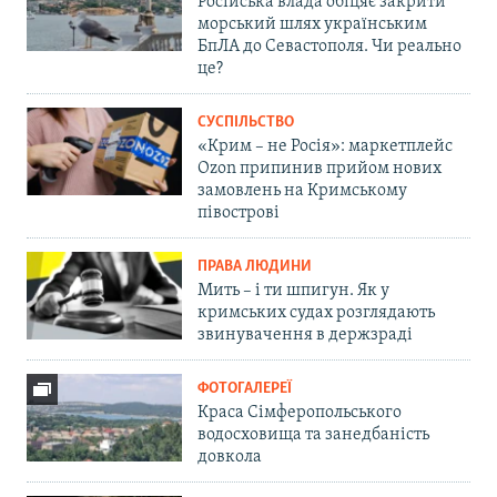
Російська влада обіцяє закрити
морський шлях українським
БпЛА до Севастополя. Чи реально
це?
СУСПІЛЬСТВО
«Крим – не Росія»: маркетплейс
Ozon припинив прийом нових
замовлень на Кримському
півострові
ПРАВА ЛЮДИНИ
Мить – і ти шпигун. Як у
кримських судах розглядають
звинувачення в держзраді
ФОТОГАЛЕРЕЇ
Краса Сімферопольського
водосховища та занедбаність
довкола