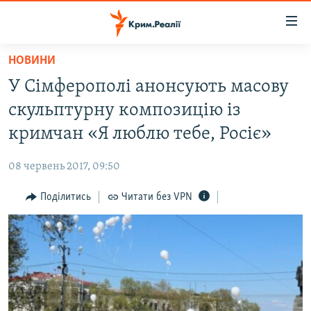
Доступність
посилання
Перейти
НОВИНИ
до
НОВИНИ
У Сімферополі анонсують масову
основного
ВОДА.КРИМ
матеріалу
скульптурну композицію із
ВІДЕО ТА ФОТО
Перейти
кримчан «Я люблю тебе, Росіє»
до
ПОЛІТИКА
основної
08 червень 2017, 09:50
БЛОГИ
навігації
Перейти
Поділитись
Читати без VPN
ПОГЛЯД
до
ІНТЕРВ'Ю
пошуку
ВСЕ ЗА ДЕНЬ
СПЕЦПРОЕКТИ
ЯК ОБІЙТИ БЛОКУВАННЯ
ДЕПОРТАЦІЯ