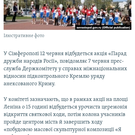
ВІДЕОУРОКИ «ELIFBE»
Русский
СВІДЧЕННЯ ОКУПАЦІЇ
Qırımtatar
УКРАЇНСЬКА ПРОБЛЕМА КРИМУ
Ілюстративне фото
ДОЛУЧАЙСЯ!
ІНФОГРАФІКА
У Сімферополі 12 червня відбудеться акція «Парад
дружби народів Росії», повідомляє 7 червня прес-
Усі сайти RFE/RL
служба Держкомітету у справах міжнаціональних
відносин підконтрольного Кремлю уряду
анексованого Криму.
У комітеті зазначають, що в рамках акції на площі
Леніна о 15 годині відбудеться урочиста церемонія
відкриття святкової ходи, потім колона учасників
пройде центром міста й завершить ходу
«побудовою масової скульптурної композиції «Я