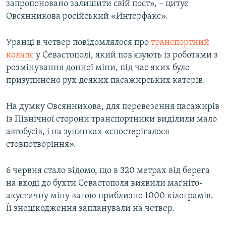
запропоновано залишити свій пост», – цитує
Овсянникова російський «Интерфакс».
Уранці в четвер повідомлялося про
транспортний
колапс
у Севастополі, який пов'язують із роботами з
розмінування донної міни, під час яких було
призупинено рух деяких пасажирських катерів.
На думку Овсянникова, для перевезення пасажирів
із Північної сторони транспортники виділили мало
автобусів, і на зупинках «спостерігалося
стовпотворіння».
6 червня стало відомо, що в 320 метрах від берега
на вході до бухти Севастополя виявили магніто-
акустичну міну вагою приблизно 1000 кілограмів.
Її знешкодження запланували на четвер.