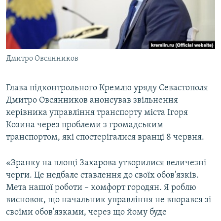
ВІДЕОУРОКИ «ELIFBE»
Русский
СВІДЧЕННЯ ОКУПАЦІЇ
Qırımtatar
УКРАЇНСЬКА ПРОБЛЕМА КРИМУ
Дмитро Овсянников
ДОЛУЧАЙСЯ!
ІНФОГРАФІКА
Глава підконтрольного Кремлю уряду Севастополя
Дмитро Овсянников анонсував звільнення
Усі сайти RFE/RL
керівника управління транспорту міста Ігоря
Козина через проблеми з громадським
транспортом, які спостерігалися вранці 8 червня.
«Зранку на площі Захарова утворилися величезні
черги. Це недбале ставлення до своїх обов'язків.
Мета нашої роботи – комфорт городян. Я роблю
висновок, що начальник управління не впорався зі
своїми обов'язками, через що йому буде