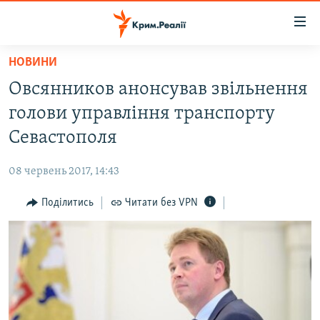
Доступність
посилання
Перейти
НОВИНИ
до
НОВИНИ
Овсянников анонсував звільнення
основного
ВОДА.КРИМ
матеріалу
голови управління транспорту
ВІДЕО ТА ФОТО
Перейти
Севастополя
до
ПОЛІТИКА
основної
08 червень 2017, 14:43
БЛОГИ
навігації
Перейти
Поділитись
Читати без VPN
ПОГЛЯД
до
ІНТЕРВ'Ю
пошуку
ВСЕ ЗА ДЕНЬ
СПЕЦПРОЕКТИ
ЯК ОБІЙТИ БЛОКУВАННЯ
ДЕПОРТАЦІЯ