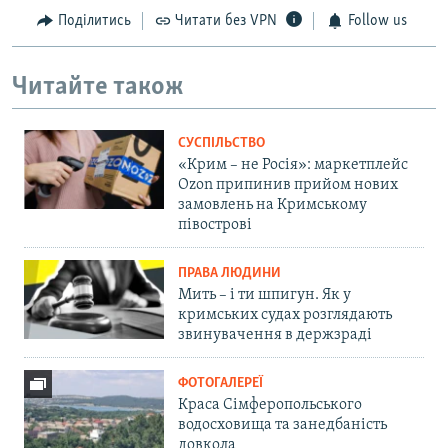
Поділитись
Читати без VPN
Follow us
Читайте також
СУСПІЛЬСТВО
«Крим – не Росія»: маркетплейс
Ozon припинив прийом нових
замовлень на Кримському
півострові
ПРАВА ЛЮДИНИ
Мить – і ти шпигун. Як у
кримських судах розглядають
звинувачення в держзраді
ФОТОГАЛЕРЕЇ
Краса Сімферопольського
водосховища та занедбаність
довкола