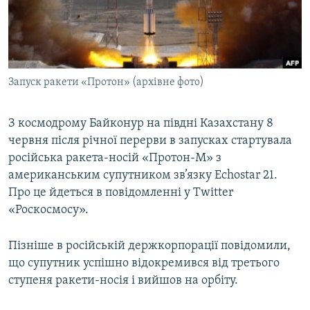
ВІДЕОУРОКИ «ELIFBE»
Русский
СВІДЧЕННЯ ОКУПАЦІЇ
Qırımtatar
УКРАЇНСЬКА ПРОБЛЕМА КРИМУ
Запуск ракети «Протон» (архівне фото)
ДОЛУЧАЙСЯ!
ІНФОГРАФІКА
З космодрому Байконур на півдні Казахстану 8
червня після річної перерви в запусках стартувала
Усі сайти RFE/RL
російська ракета-носій «Протон-М» з
американським супутником зв’язку Echostar 21.
Про це йдеться в повідомленні у Twitter
«Роскосмосу».
Пізніше в російській держкорпорації повідомили,
що супутник успішно відокремився від третього
ступеня ракети-носія і вийшов на орбіту.