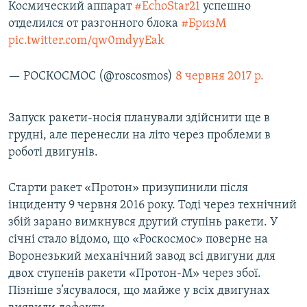
Космический аппарат
#EchoStar21
успешно
отделился от разгонного блока
#БризМ
pic.twitter.com/qw0mdyyEak
— РОСКОСМОС (@roscosmos)
8 червня 2017 р.
Запуск ракети-носія планували здійснити ще в
грудні, але перенесли на літо через проблеми в
роботі двигунів.
Старти ракет «Протон» призупинили після
інциденту 9 червня 2016 року. Тоді через технічний
збій зарано вимкнувся другий ступінь ракети. У
січні стало відомо, що «Роскосмос» поверне на
Воронезький механічний завод всі двигуни для
двох ступенів ракети «Протон-М» через збої.
Пізніше з’ясувалося, що майже у всіх двигунах