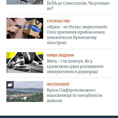
БпЛА до Севастополя. Чи реально
це?
СУСПІЛЬСТВО
«Крим – не Росія»: маркетплейс
Ozon припинив прийом нових
замовлень на Кримському
півострові
ПРАВА ЛЮДИНИ
Мить – і ти шпигун. Як у
кримських судах розглядають
звинувачення в держзраді
ФОТОГАЛЕРЕЇ
Краса Сімферопольського
водосховища та занедбаність
довкола