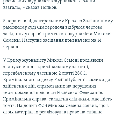
російських журналістів журналіста Семени
взагалі», – сказав Попков.
5 червня, в підконтрольному Кремлю Залізничному
районному суді Сімферополя відбулося чергове
засідання у справі кримського журналіста Миколи
Семени. Наступне засідання призначене на 14
червня.
У Криму журналісту Миколі Семені пред'явили
звинувачення в кримінальному злочині,
передбаченому частиною 2 статті 280.1.
Кримінального кодексу Росії «Публічні заклики до
здійснення дій, спрямованих на порушення
територіальної цілісності Російської Федерації».
Кримінальна справа, складена слідчими, має шість
томів. На допиті ФСБ Микола Семена заявив, що в
своїх матеріалах реалізовував право на «вільне