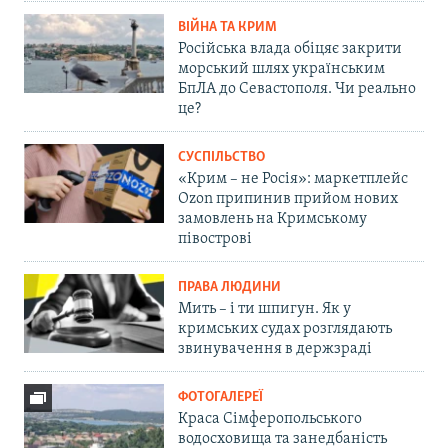
ВІЙНА ТА КРИМ
Російська влада обіцяє закрити
морський шлях українським
БпЛА до Севастополя. Чи реально
це?
СУСПІЛЬСТВО
«Крим – не Росія»: маркетплейс
Ozon припинив прийом нових
замовлень на Кримському
півострові
ПРАВА ЛЮДИНИ
Мить – і ти шпигун. Як у
кримських судах розглядають
звинувачення в держзраді
ФОТОГАЛЕРЕЇ
Краса Сімферопольського
водосховища та занедбаність