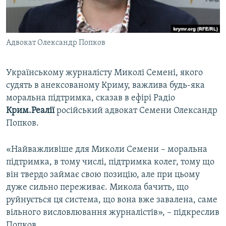
ВІДЕОУРОКИ «ELIFBE»
Русский
СВІДЧЕННЯ ОКУПАЦІЇ
Qırımtatar
Адвокат Олександр Попков
УКРАЇНСЬКА ПРОБЛЕМА КРИМУ
ДОЛУЧАЙСЯ!
ІНФОГРАФІКА
Українському журналісту Миколі Семені, якого
судять в анексованому Криму, важлива будь-яка
моральна підтримка, сказав в ефірі Радіо
Усі сайти RFE/RL
Крим.Реалії
російський адвокат Семени Олександр
Попков.
«Найважливіше для Миколи Семени – моральна
підтримка, в тому числі, підтримка колег, тому що
він твердо займає свою позицію, але при цьому
дуже сильно переживає. Микола бачить, що
руйнується ця система, що вона вже завалена, саме
вільного висловлювання журналістів», – підкреслив
Попков.