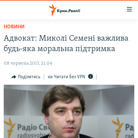
Доступність
посилання
Перейти
НОВИНИ
до
НОВИНИ
Адвокат: Миколі Семені важлива
основного
ВОДА.КРИМ
матеріалу
будь-яка моральна підтримка
ВІДЕО ТА ФОТО
Перейти
до
08 червень 2017, 21:04
ПОЛІТИКА
основної
БЛОГИ
Поділитись
Читати без VPN
навігації
Перейти
ПОГЛЯД
до
ІНТЕРВ'Ю
пошуку
ВСЕ ЗА ДЕНЬ
СПЕЦПРОЕКТИ
ЯК ОБІЙТИ БЛОКУВАННЯ
ДЕПОРТАЦІЯ