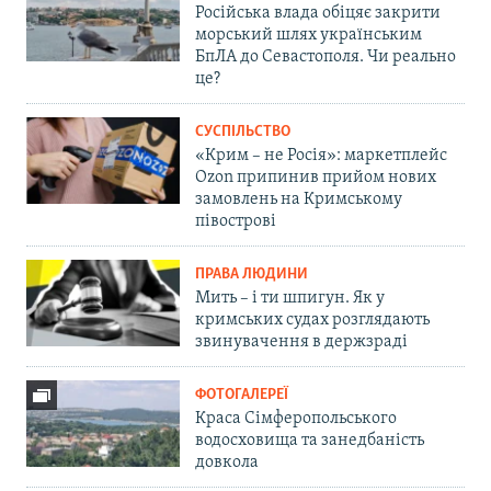
Російська влада обіцяє закрити
морський шлях українським
БпЛА до Севастополя. Чи реально
це?
СУСПІЛЬСТВО
«Крим – не Росія»: маркетплейс
Ozon припинив прийом нових
замовлень на Кримському
півострові
ПРАВА ЛЮДИНИ
Мить – і ти шпигун. Як у
кримських судах розглядають
звинувачення в держзраді
ФОТОГАЛЕРЕЇ
Краса Сімферопольського
водосховища та занедбаність
довкола