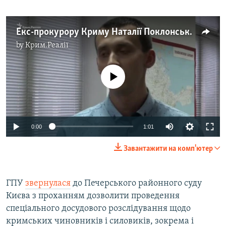
Екс-прокурору Криму Наталії Поклонській загрожує до 15 років позбавлення волі – ГПУ
by
Крим.Реалії
No media source currently available
0:00
1:01
Завантажити на комп'ютер
​ГПУ
звернулася
до Печерського районного суду
Києва з проханням дозволити проведення
спеціального досудового розслідування щодо
кримських чиновників і силовиків, зокрема і