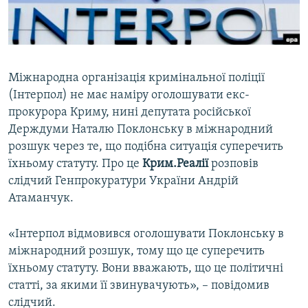
ВІДЕОУРОКИ «ELIFBE»
Русский
СВІДЧЕННЯ ОКУПАЦІЇ
Qırımtatar
УКРАЇНСЬКА ПРОБЛЕМА КРИМУ
Міжнародна організація кримінальної поліції
ДОЛУЧАЙСЯ!
ІНФОГРАФІКА
(Інтерпол) не має наміру оголошувати екс-
прокурора Криму, нині депутата російської
Держдуми Наталю Поклонську в міжнародний
розшук через те, що подібна ситуація суперечить
Усі сайти RFE/RL
їхньому статуту. Про це
Крим.Реалії
розповів
слідчий Генпрокуратури України Андрій
Атаманчук.
«Інтерпол відмовився оголошувати Поклонську в
міжнародний розшук, тому що це суперечить
їхньому статуту. Вони вважають, що це політичні
статті, за якими її звинувачують», – повідомив
слідчий.