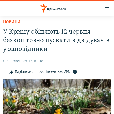
Доступність
посилання
Перейти
НОВИНИ
до
НОВИНИ
У Криму обіцяють 12 червня
основного
ВОДА.КРИМ
матеріалу
безкоштовно пускати відвідувачів
ВІДЕО ТА ФОТО
Перейти
у заповідники
до
ПОЛІТИКА
основної
09 червень 2017, 10:08
БЛОГИ
навігації
Перейти
Поділитись
Читати без VPN
ПОГЛЯД
до
ІНТЕРВ'Ю
пошуку
ВСЕ ЗА ДЕНЬ
СПЕЦПРОЕКТИ
ЯК ОБІЙТИ БЛОКУВАННЯ
ДЕПОРТАЦІЯ