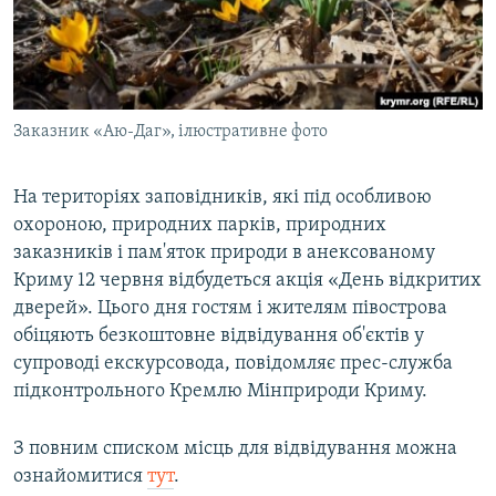
ВІДЕОУРОКИ «ELIFBE»
Русский
СВІДЧЕННЯ ОКУПАЦІЇ
Qırımtatar
УКРАЇНСЬКА ПРОБЛЕМА КРИМУ
Заказник «Аю-Даг», ілюстративне фото
ДОЛУЧАЙСЯ!
ІНФОГРАФІКА
На територіях заповідників, які під особливою
охороною, природних парків, природних
Усі сайти RFE/RL
заказників і пам'яток природи в анексованому
Криму 12 червня відбудеться акція «День відкритих
дверей». Цього дня гостям і жителям півострова
обіцяють безкоштовне відвідування об'єктів у
супроводі екскурсовода, повідомляє прес-служба
підконтрольного Кремлю Мінприроди Криму.
З повним списком місць для відвідування можна
ознайомитися
тут
.