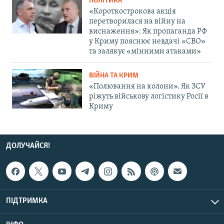
ПОЛІТИКА
«Короткострокова акція
перетворилася на війну на
виснаження»: Як пропаганда РФ
у Криму пояснює невдачі «СВО»
та залякує «мінними атаками»
ВІЙНА ТА КРИМ
«Полювання на колони». Як ЗСУ
ріжуть військову логістику Росії в
Криму
ДОЛУЧАЙСЯ!
ПІДТРИМКА