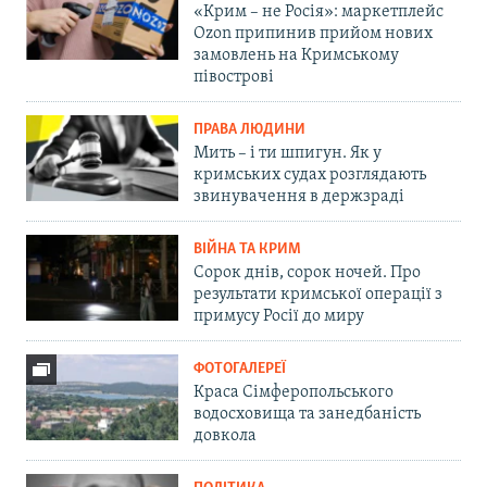
«Крим – не Росія»: маркетплейс
Ozon припинив прийом нових
замовлень на Кримському
півострові
ПРАВА ЛЮДИНИ
Мить – і ти шпигун. Як у
кримських судах розглядають
звинувачення в держзраді
ВІЙНА ТА КРИМ
Сорок днів, сорок ночей. Про
результати кримської операції з
примусу Росії до миру
ФОТОГАЛЕРЕЇ
Краса Сімферопольського
водосховища та занедбаність
довкола