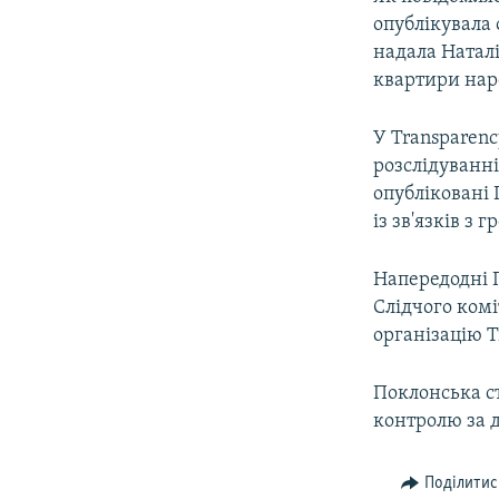
опублікувала 
надала Наталі
квартири наро
У Transparenc
розслідуванні
опубліковані 
із зв'язків з 
Напередодні 
Слідчого комі
організацію T
Поклонська ст
контролю за 
Поділитис