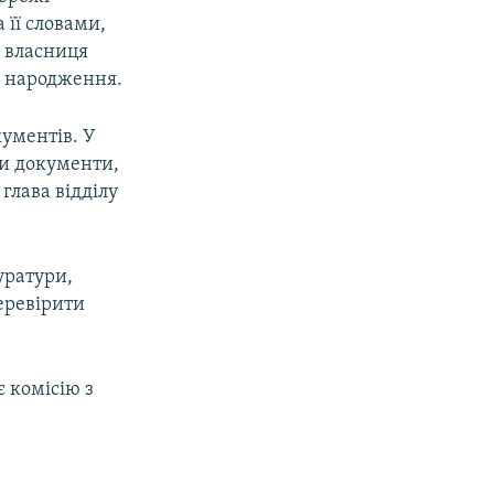
 її словами,
я власниця
ку народження.
кументів. У
ки документи,
глава відділу
уратури,
перевірити
є комісію з