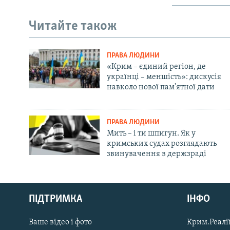
Читайте також
ПРАВА ЛЮДИНИ
«Крим – єдиний регіон, де
українці – меншість»: дискусія
навколо нової пам'ятної дати
ПРАВА ЛЮДИНИ
Мить – і ти шпигун. Як у
кримських судах розглядають
звинувачення в держзраді
Русский
ПІДТРИМКА
ІНФО
Qırımtatar
Ваше відео і фото
Крим.Реалії
ДОЛУЧАЙСЯ!