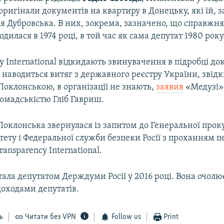
оригінали документів на квартиру в Донецьку, які їй, за
я Дубровська. В них, зокрема, зазначено, що справжн
дилася в 1974 році, в той час як сама депутат 1980 ро
y International відкидають звинувачення в підробці до
 наводиться витяг з державного реєстру України, звід
Поклонською, в організації не знають,
заявив
«Медузі» 
громадськістю Гліб Гавриш.
Поклонська звернулася із запитом до Генеральної прок
тету і Федеральної служби безпеки Росії з проханням 
ransparency International.
ала депутатом Держдуми Росії у 2016 році. Вона очолю
доходами депутатів.
ь
Читати без VPN
Follow us
Print