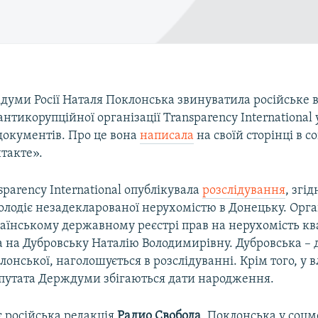
думи Росії Наталя Поклонська звинуватила російське 
нтикорупційної організації Transparency International
документів. Про це вона
написала
на своїй сторінці в с
такте».
sparency International опублікувала
розслідування
, згі
олодіє незадекларованої нерухомістю в Донецьку. Орга
аїнському державному реєстрі прав на нерухомість кв
 на Дубровську Наталію Володимирівну. Дубровська – 
онської, наголошується в розслідуванні. Крім того, у 
епутата Держдуми збігаються дати народження.
є російська редакція
Радио Свобода
, Поклонська у соц