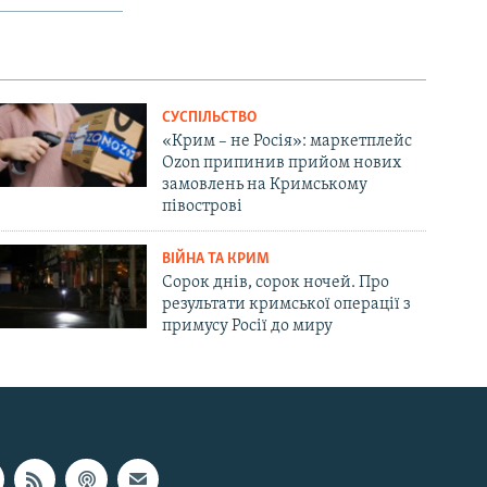
СУСПІЛЬСТВО
«Крим – не Росія»: маркетплейс
Ozon припинив прийом нових
замовлень на Кримському
півострові
ВІЙНА ТА КРИМ
Сорок днів, сорок ночей. Про
результати кримської операції з
примусу Росії до миру