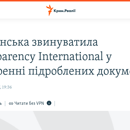
нська звинуватила
arency International у
енні підроблених докум
 19:36
ь
Читати без VPN