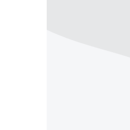
ВІДЕОУРОКИ «ELIFBE»
СВІДЧЕННЯ ОКУПАЦІЇ
УКРАЇНСЬКА ПРОБЛЕМА КРИМУ
ІНФОГРАФІКА