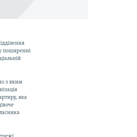
відділення
 у поширенні
оціальній
дно з яким
нізація
артиру, яка
дівоче
власника
мережі