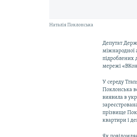
Наталія Поклонська
Депутат Держ
міжнародної а
підроблених 
мережі «ВКон
У середу Tran
Поклонська в
виявила в укр
зареєстрована
прізвище Покл
квартири і д
Як повідомля