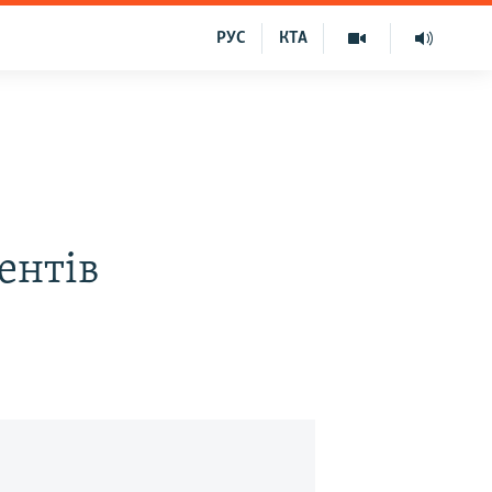
РУС
КТА
ентів