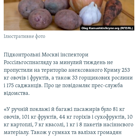
ВІДЕОУРОКИ «ELIFBE»
Русский
СВІДЧЕННЯ ОКУПАЦІЇ
Qırımtatar
УКРАЇНСЬКА ПРОБЛЕМА КРИМУ
Ілюстративне фото
ДОЛУЧАЙСЯ!
ІНФОГРАФІКА
Підконтрольні Москві інспектори
Россільгоспнагляду за минулий тиждень не
Усі сайти RFE/RL
пропустили на територію анексованого Криму 253
кг овочів і фруктів, а також 33 горщикових рослини
і 175 саджанців. Про це повідомляє прес-служба
відомства.
«У ручній поклажі й багажі пасажирів було 81 кг
овочів, 101 кг фруктів, 44 кг горіхів і сухофруктів, 10
кг картоплі, 7 кг квасолі, 1 кг і 8 пакетів насіннєвого
матеріалу. Також у сумках та валізах громадян