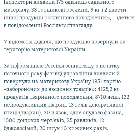
інспектори виявили 175 одиниць садивного
матеріалу, 33 горщикові рослини, 9 кг і 2 пакети
іншої продукції рослинного походження», – ідеться
в повідомленні Россільгоспнагляду.
У відомстві додали, що продукцію повернули на
територію материкової України.
За інформацією Россільгоспнагляду, з початку
поточного року фахівці управління виявили й
повернули на материкову Україну 1951 партію
«заборонених до ввезення товарів»: 4125,3 кг
продуктів тваринного походження, 8710 яєць, 132
непродуктивних тварин, 13 голів декоративної
птиці (тварин), 30 п'явок, одне опудало фазана,
1500 дощових черв'яків, 25 равликів, 12
бджолосімей, 20 штук і 3 кг живих раків.