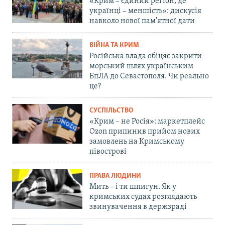
«Крим – єдиний регіон, де
українці – меншість»: дискусія
навколо нової пам'ятної дати
ВІЙНА ТА КРИМ
Російська влада обіцяє закрити
морський шлях українським
БпЛА до Севастополя. Чи реально
це?
СУСПІЛЬСТВО
«Крим – не Росія»: маркетплейс
Ozon припинив прийом нових
замовлень на Кримському
півострові
ПРАВА ЛЮДИНИ
Мить – і ти шпигун. Як у
кримських судах розглядають
звинувачення в держзраді