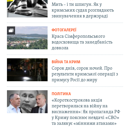
Мить – і ти шпигун. Як у
кримських судах розглядають
звинувачення в держзраді
ФОТОГАЛЕРЕЇ
Краса Сімферопольського
водосховища та занедбаність
довкола
ВІЙНА ТА КРИМ
Сорок днів, сорок ночей. Про
результати кримської операції з
примусу Росії до миру
ПОЛІТИКА
«Короткострокова акція
перетворилася на війну на
виснаження»: Як пропаганда РФ
у Криму пояснює невдачі «СВО»
та залякує «мінними атаками»