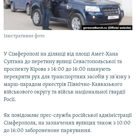
ВІДЕОУРОКИ «ELIFBE»
Русский
СВІДЧЕННЯ ОКУПАЦІЇ
Qırımtatar
УКРАЇНСЬКА ПРОБЛЕМА КРИМУ
Ілюстративне фото
ДОЛУЧАЙСЯ!
ІНФОГРАФІКА
У Сімферополі на ділянці від площі Амет-Хана
Султана до перетину вулиці Севастопольської та
Усі сайти RFE/RL
проспекту Кірова з 14:00 до 16:00 планують
перекрити рух для транспортних засобів у зв'язку з
марш-парадом оркестрів Північно-Кавказького
військового округу та військ національної гвардії
Росії.
Як повідомляє прес-служба російської адміністрації
Сімферополя, на зазначених вулицях також з 10:00
до 16:00 забороненоне паркування.