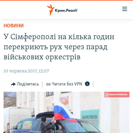
Доступність
посилання
Перейти
НОВИНИ
до
НОВИНИ
У Сімферополі на кілька годин
основного
ВОДА.КРИМ
матеріалу
перекриють рух через парад
ВІДЕО ТА ФОТО
Перейти
військових оркестрів
до
ПОЛІТИКА
основної
10 червень 2017, 12:07
БЛОГИ
навігації
Перейти
Поділитись
Читати без VPN
ПОГЛЯД
до
ІНТЕРВ'Ю
пошуку
ВСЕ ЗА ДЕНЬ
СПЕЦПРОЕКТИ
ЯК ОБІЙТИ БЛОКУВАННЯ
ДЕПОРТАЦІЯ